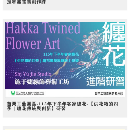
捏容器進階創作課
苗栗工藝園區-115年下半年客家纏花-【供花箱的四
季｜纏花傳統與創新】研習