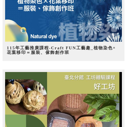
115年工藝推廣課程-Craft FUN工藝趣_植物染色×
花葉移印＝服裝、傢飾創作班