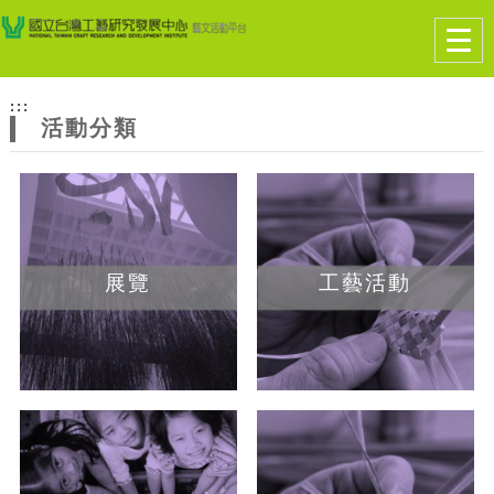
跳到主要內容
網站導覽
Togg
navig
網
:::
站
活動分類
主
題
展覽
工藝活動