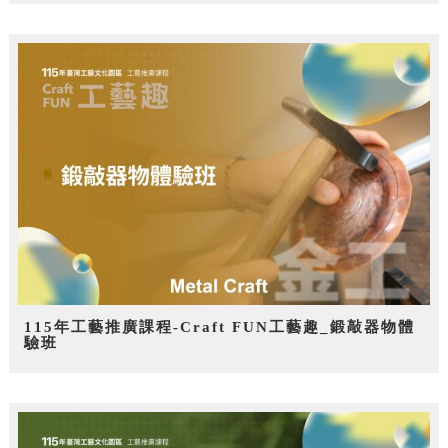
115年工藝推廣課程-Craft FUN工藝趣_鍛敲器物體
驗班