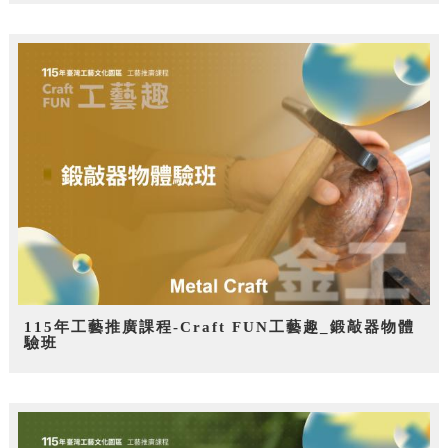
115年工藝推廣課程-Craft FUN工藝趣_鍛敲器物體
驗班