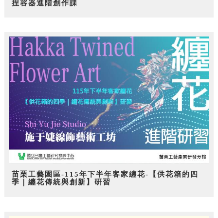
捏容器進階創作課
苗栗工藝園區-115年下半年客家纏花-【供花箱的四
季｜纏花傳統與創新】研習