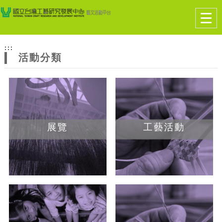
跳到主要內容
網站導覽
Togg
navig
網
:::
站
活動分類
主
題
展覽
工藝活動