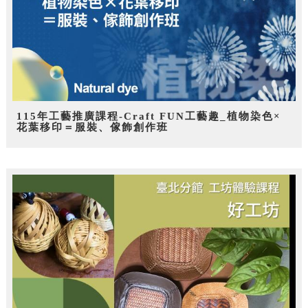
115年工藝推廣課程-Craft FUN工藝趣_植物染色×
花葉移印＝服裝、傢飾創作班