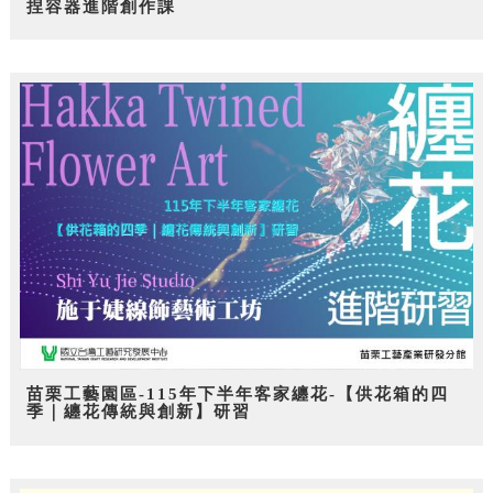
捏容器進階創作課
苗栗工藝園區-115年下半年客家纏花-【供花箱的四
季｜纏花傳統與創新】研習