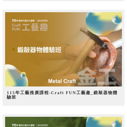
115年工藝推廣課程-Craft FUN工藝趣_鍛敲器物體
驗班