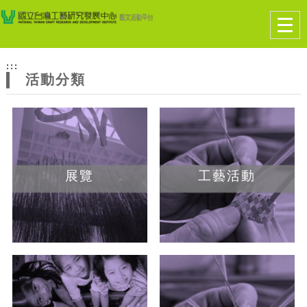
跳到主要內容
網站導覽
Togg
navig
網
:::
站
活動分類
主
題
展覽
工藝活動