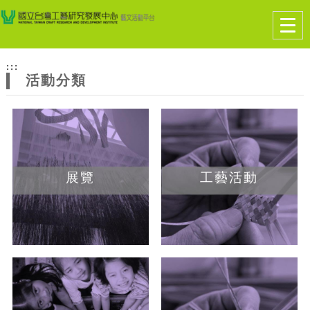
跳到主要內容
網站導覽
Togg
navig
網
:::
站
活動分類
主
題
展覽
工藝活動