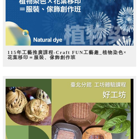
115年工藝推廣課程-Craft FUN工藝趣_植物染色×
花葉移印＝服裝、傢飾創作班