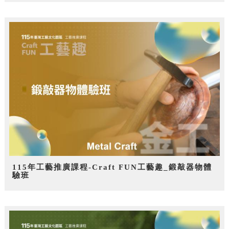
115年工藝推廣課程-Craft FUN工藝趣_鍛敲器物體
驗班