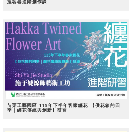
捏容器進階創作課
苗栗工藝園區-115年下半年客家纏花-【供花箱的四
季｜纏花傳統與創新】研習