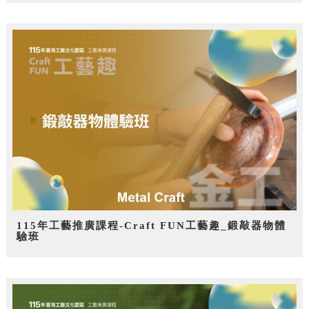
115年工藝推廣課程-Craft FUN工藝趣_鍛敲器物體
驗班