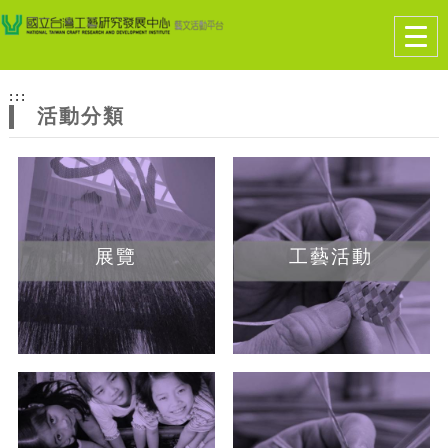
跳到主要內容
網站導覽
Togg
navig
網
:::
站
活動分類
主
題
展覽
工藝活動