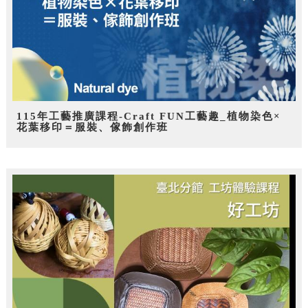
115年工藝推廣課程-Craft FUN工藝趣_植物染色×
花葉移印＝服裝、傢飾創作班