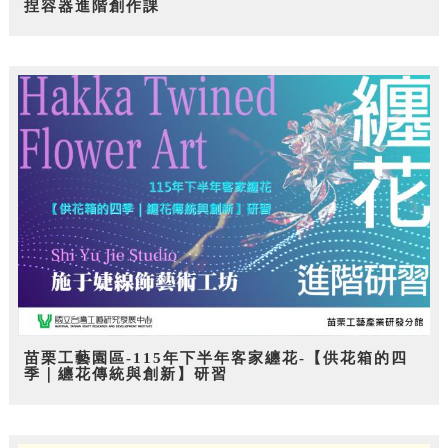
捏容器進階創作課
苗栗工藝園區-115年下半年客家纏花-【供花箱的四
季｜纏花傳統與創新】研習