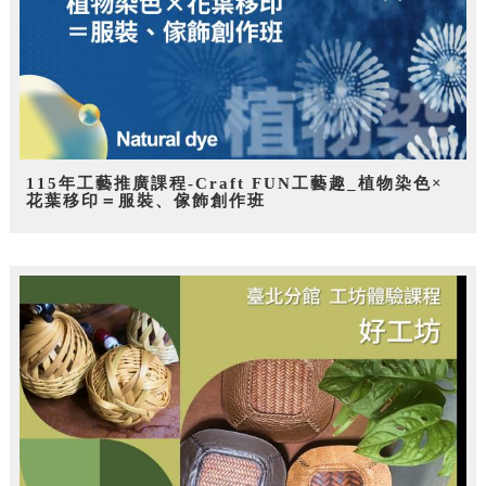
115年工藝推廣課程-Craft FUN工藝趣_植物染色×
花葉移印＝服裝、傢飾創作班