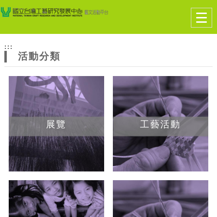
跳到主要內容
網站導覽
Togg
navig
網
:::
站
活動分類
主
題
展覽
工藝活動