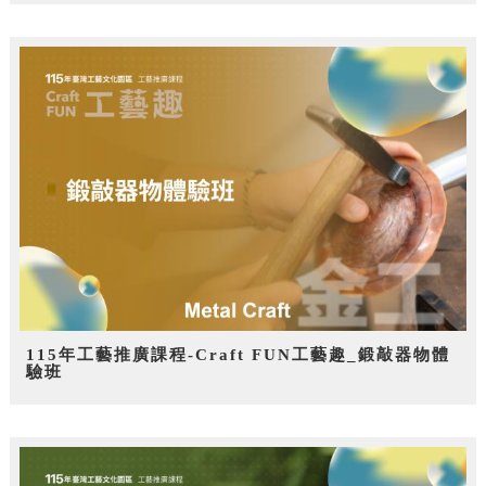
115年工藝推廣課程-Craft FUN工藝趣_鍛敲器物體
驗班