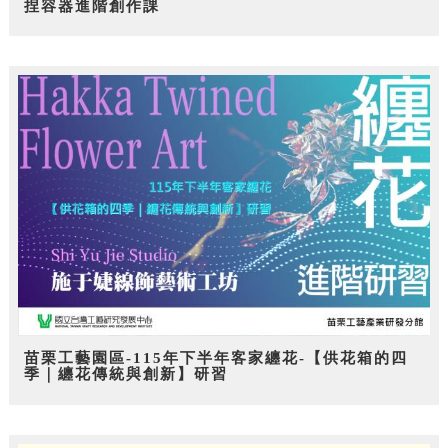
捏容器進階創作課
苗栗工藝園區-115年下半年客家纏花-【供花箱的四
季｜纏花傳統與創新】研習