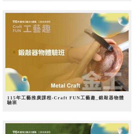
115年工藝推廣課程-Craft FUN工藝趣_鍛敲器物體
驗班