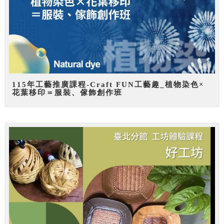
115年工藝推廣課程-Craft FUN工藝趣_植物染色×
花葉移印＝服裝、傢飾創作班