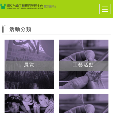
跳到主要內容
網站導覽
Togg
navig
網
:::
站
活動分類
主
題
展覽
工藝活動