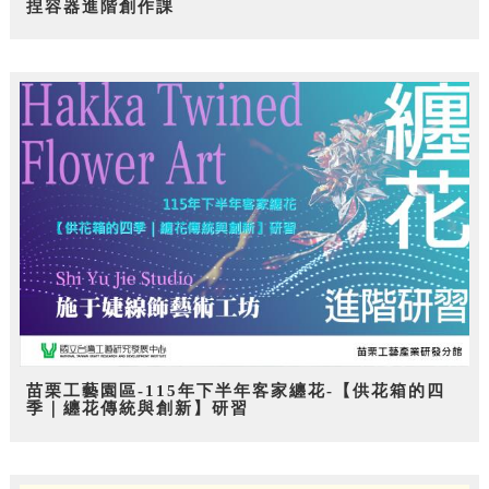
捏容器進階創作課
苗栗工藝園區-115年下半年客家纏花-【供花箱的四
季｜纏花傳統與創新】研習