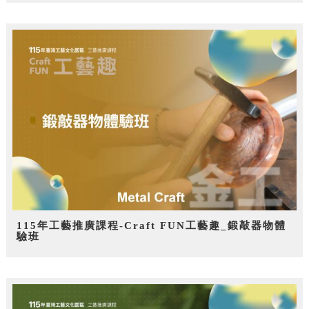
115年工藝推廣課程-Craft FUN工藝趣_鍛敲器物體
驗班