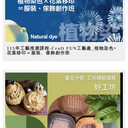
115年工藝推廣課程-Craft FUN工藝趣_植物染色×
花葉移印＝服裝、傢飾創作班