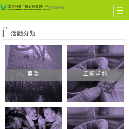
跳到主要內容
網站導覽
Togg
navig
網
:::
站
活動分類
主
題
展覽
工藝活動