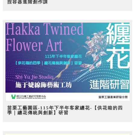
捏容器進階創作課
苗栗工藝園區-115年下半年客家纏花-【供花箱的四
季｜纏花傳統與創新】研習