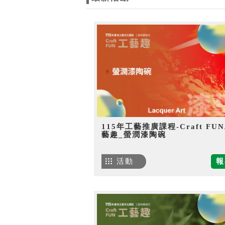
115年工藝推廣課程-Craft FU
藝趣_螢潤漆陶碗
活動
報