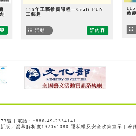
11
纏
115年工藝推廣課程—Craft FUN
藝
創
工藝趣
容
活動
詳內容
 | 電話：+886-49-2334141
e最新版╱螢幕解析度1920x1080 隱私權及安全政策宣示 | 