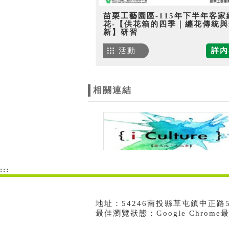
苗栗工藝園區-115年下半年客家
花-【供花箱的四季｜纏花傳統與
新】研習
活動
詳內
相關連結
:::
地址：54246南投縣草屯鎮中正路573號
最佳瀏覽狀態：Google Chrom