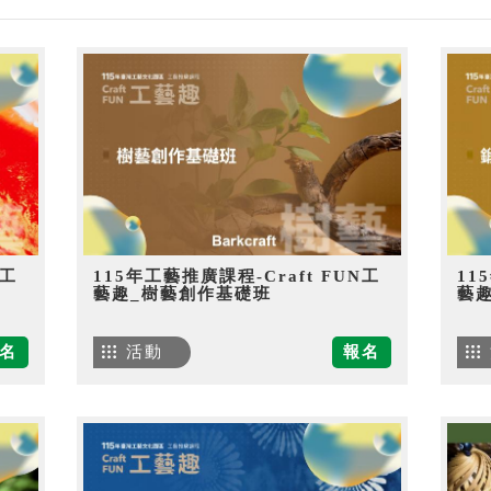
N工
115年工藝推廣課程-Craft FUN工
11
藝趣_樹藝創作基礎班
藝
名
活動
報名