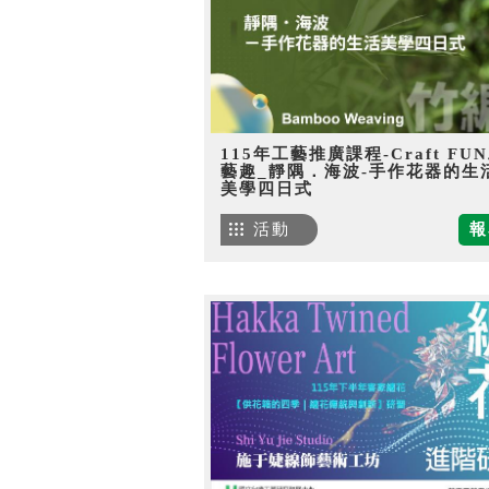
115年工藝推廣課程-Craft FU
藝趣_靜隅．海波-手作花器的生
美學四日式
活動
報