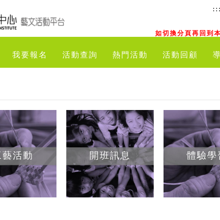
::
如切換分頁再回到本
我要報名
活動查詢
熱門活動
活動回顧
工藝活動
開班訊息
體驗學