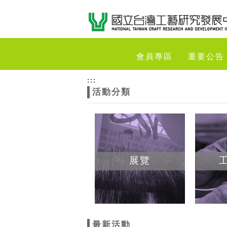
跳到主要內容
網站導覽
網
會員專區
重要公告
站
:::
活動分類
主
題
展覽
最新活動