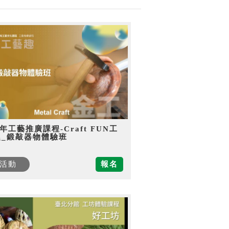
5年工藝推廣課程-Craft FUN工
趣_鍛敲器物體驗班
活動
報名