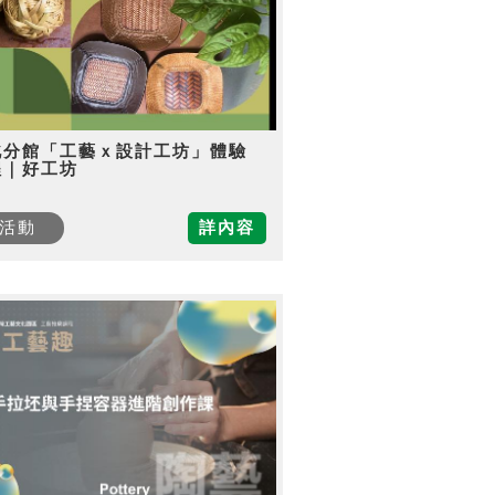
北分館「工藝ｘ設計工坊」體驗
程｜好工坊
活動
詳內容