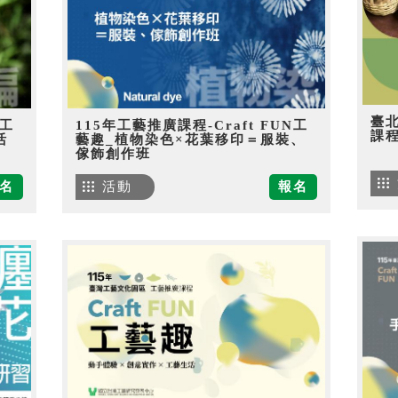
臺
N工
115年工藝推廣課程-Craft FUN工
課
活
藝趣_植物染色×花葉移印＝服裝、
傢飾創作班
名
活動
報名