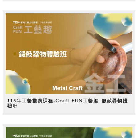
115年工藝推廣課程-Craft FUN工藝趣_鍛敲器物體
驗班