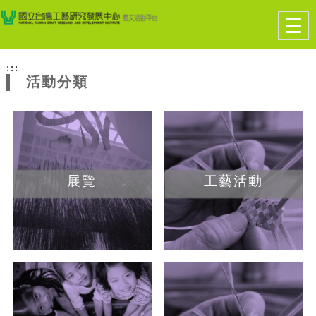
跳到主要內容
網站導覽
Togg
navig
網
:::
站
活動分類
主
題
展覽
工藝活動