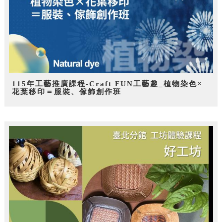
115年工藝推廣課程-Craft FUN工藝趣_植物染色×
花葉移印＝服裝、傢飾創作班