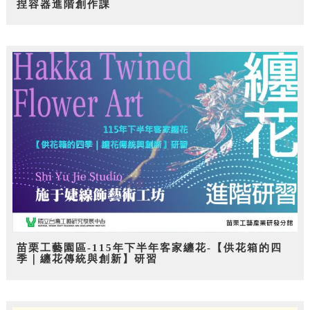
捏容器進階創作課
苗栗工藝園區-115年下半年客家纏花-【供花箱的四
季｜纏花傳統與創新】研習