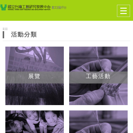
跳到主要內容
網站導覽
Togg
navig
網
:::
站
活動分類
主
題
展覽
工藝活動