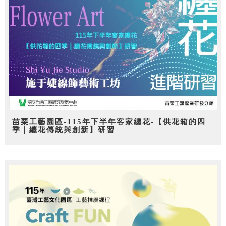
苗栗工藝園區-115年下半年客家纏花-【供花箱的四
季｜纏花傳統與創新】研習