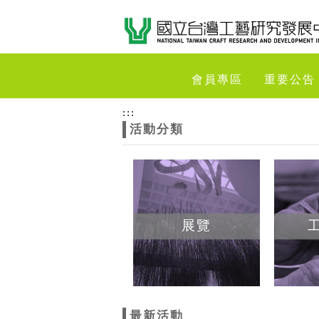
跳到主要內容
網站導覽
網
會員專區
重要公告
站
:::
活動分類
主
題
展覽
最新活動