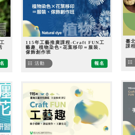
臺
N工
115年工藝推廣課程-Craft FUN工
課
活
藝趣_植物染色×花葉移印＝服裝、
傢飾創作班
名
活動
報名