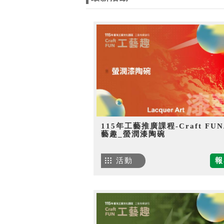
115年工藝推廣課程-Craft FU
藝趣_螢潤漆陶碗
活動
報