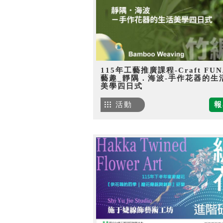
115年工藝推廣課程-Craft FU
藝趣_靜隅．海波-手作花器的生
美學四日式
活動
報