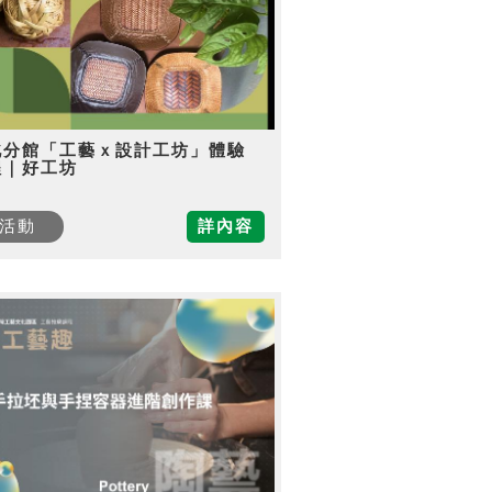
北分館「工藝ｘ設計工坊」體驗
程｜好工坊
活動
詳內容