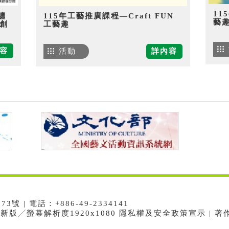
11
纏
115年工藝推廣課程—Craft FUN
藝
創
工藝趣
容
活動
詳內容
 | 電話：+886-49-2334141
e最新版╱螢幕解析度1920x1080 隱私權及安全政策宣示 | 