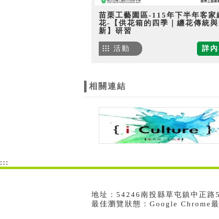
苗栗工藝園區-115年下半年客家
花-【供花箱的四季｜纏花傳統與
新】研習
活動
詳內
相關連結
:::
地址：54246南投縣草屯鎮中正路573號
最佳瀏覽狀態：Google Chrom