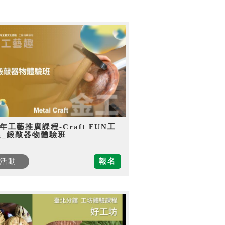
5年工藝推廣課程-Craft FUN工
趣_鍛敲器物體驗班
活動
報名