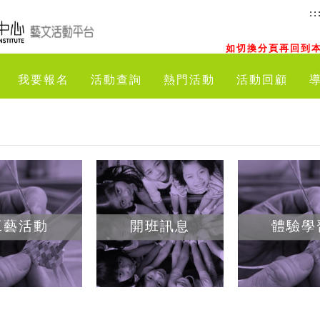
::
如切換分頁再回到本
我要報名
活動查詢
熱門活動
活動回顧
工藝活動
開班訊息
體驗學