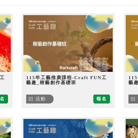
N工
115年工藝推廣課程-Craft FUN工
11
藝趣_樹藝創作基礎班
藝
名
活動
報名