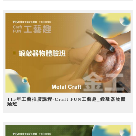
115年工藝推廣課程-Craft FUN工藝趣_鍛敲器物體
驗班