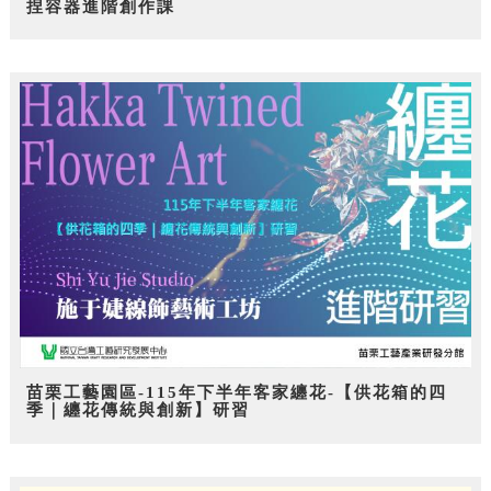
捏容器進階創作課
苗栗工藝園區-115年下半年客家纏花-【供花箱的四
季｜纏花傳統與創新】研習