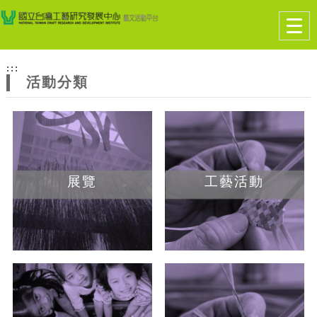
跳到主要內容
網站導覽
Togg
navig
網
:::
站
活動分類
主
題
展覽
工藝活動