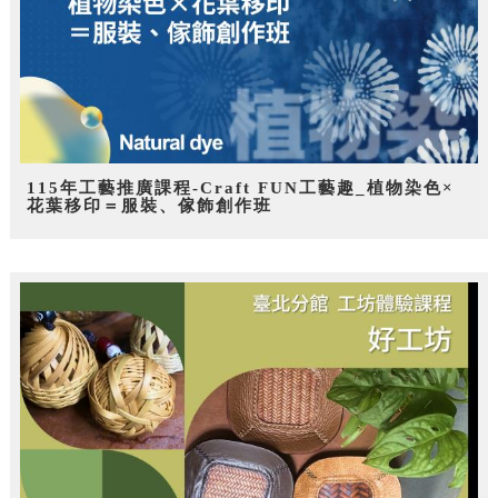
115年工藝推廣課程-Craft FUN工藝趣_植物染色×
花葉移印＝服裝、傢飾創作班