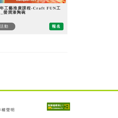
5年工藝推廣課程-Craft FUN工
趣_螢潤漆陶碗
活動
報名
著作權聲明