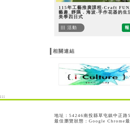
115年工藝推廣課程-Craft FU
藝趣_靜隅．海波-手作花器的生
美學四日式
活動
報
相關連結
:::
地址：54246南投縣草屯鎮中正路573號
最佳瀏覽狀態：Google Chrom