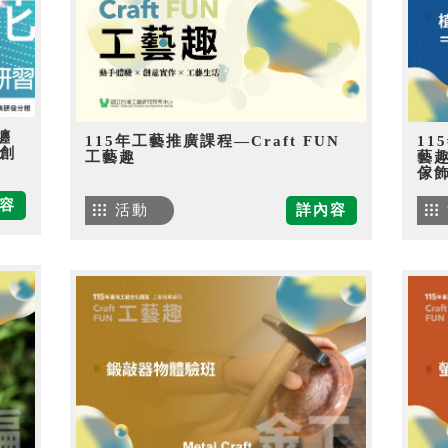
纏
115年工藝推廣課程—Craft FUN
11
創
工藝趣
藝
傢
容
活動
詳內容