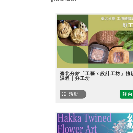
臺北分館「工藝ｘ設計工坊」體
課程｜好工坊
活動
詳內