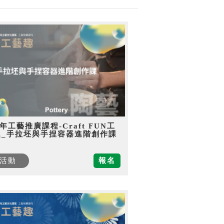
5年工藝推廣課程-Craft FUN工
趣_手拉坯與手捏容器進階創作課
活動
報名