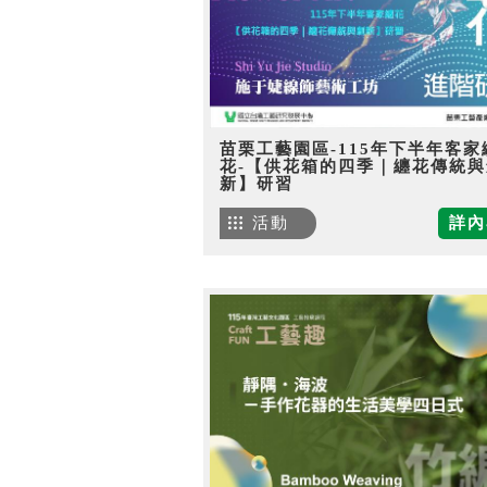
苗栗工藝園區-115年下半年客家
花-【供花箱的四季｜纏花傳統與
新】研習
活動
詳內