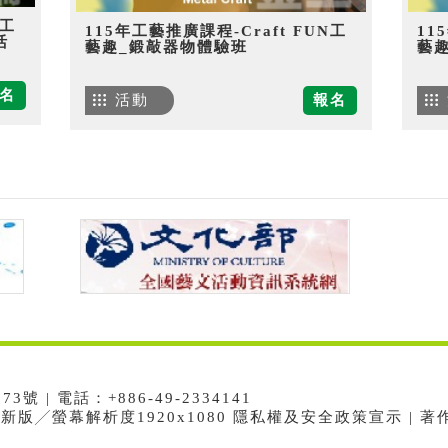
N工
115年工藝推廣課程-Craft FUN工
11
活
藝趣_鍛敲器物體驗班
藝
名
活動
報名
 | 電話：+886-49-2334141
e最新版╱螢幕解析度1920x1080 隱私權及安全政策宣示 | 