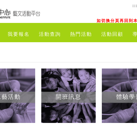
::
如切換分頁再回到本
我要報名
活動查詢
熱門活動
活動回顧
工藝活動
開班訊息
體驗學