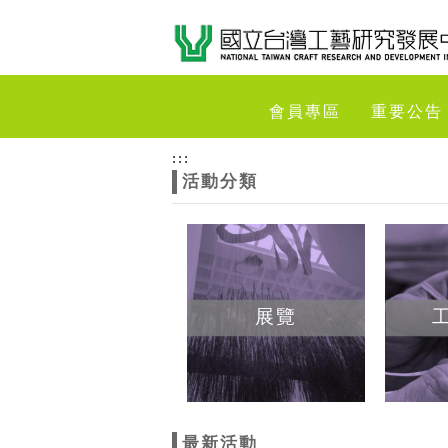
跳到主要內容
網站導覽
網
會員專區
重要公告
站
:::
活動分類
主
題
展覽
最新活動