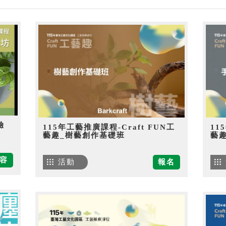
驗
115年工藝推廣課程-Craft FUN工
11
藝趣_樹藝創作基礎班
藝
容
活動
報名