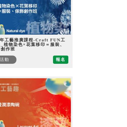
5年工藝推廣課程-Craft FUN工
趣_植物染色×花葉移印＝服裝、
飾創作班
活動
報名