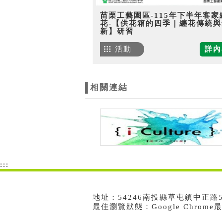
苗栗工藝園區-115年下半年客家
花-【供花箱的四季｜纏花傳統與
新】研習
活動
詳內
相關連結
:::
地址：54246南投縣草屯鎮中正路573號
最佳瀏覽狀態：Google Chrom