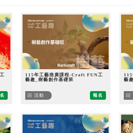
N工
115年工藝推廣課程-Craft FUN工
11
藝趣_樹藝創作基礎班
藝
名
活動
報名