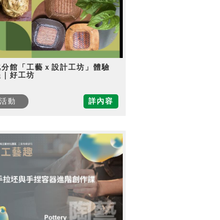
北分館「工藝ｘ設計工坊」體驗
程｜好工坊
活動
詳內容