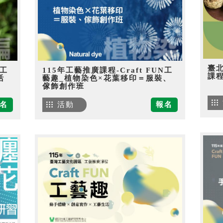
臺
N工
115年工藝推廣課程-Craft FUN工
課
活
藝趣_植物染色×花葉移印＝服裝、
傢飾創作班
名
活動
報名