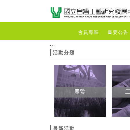
跳到主要內容
網站導覽
網
會員專區
重要公告
站
:::
活動分類
主
題
展覽
最新活動