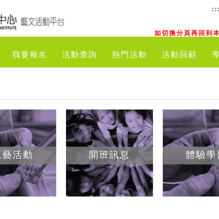
::
如切換分頁再回到本
我要報名
活動查詢
熱門活動
活動回顧
工藝活動
開班訊息
體驗學