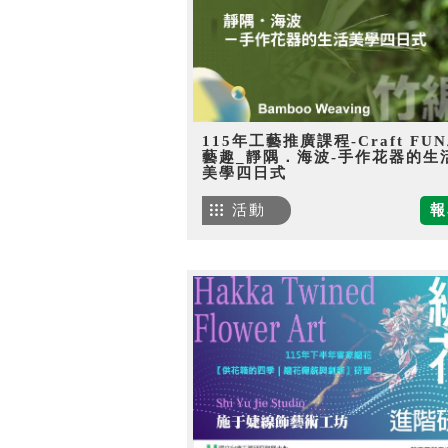
115年工藝推廣課程-Craft FU
藝趣_靜隅．海波-手作花器的生
美學四日式
活動
報