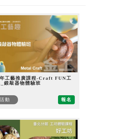
5年工藝推廣課程-Craft FUN工
趣_鍛敲器物體驗班
活動
報名