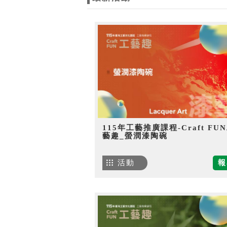
115年工藝推廣課程-Craft FU
藝趣_螢潤漆陶碗
活動
報