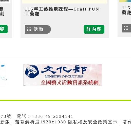
11
纏
115年工藝推廣課程—Craft FUN
藝
創
工藝趣
容
活動
詳內容
 | 電話：+886-49-2334141
e最新版╱螢幕解析度1920x1080 隱私權及安全政策宣示 | 