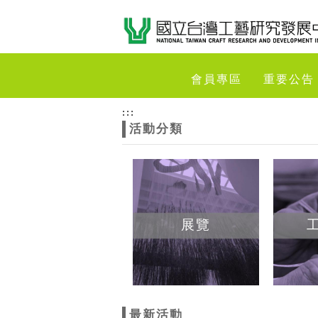
跳到主要內容
網站導覽
網
會員專區
重要公告
站
:::
活動分類
主
題
展覽
最新活動