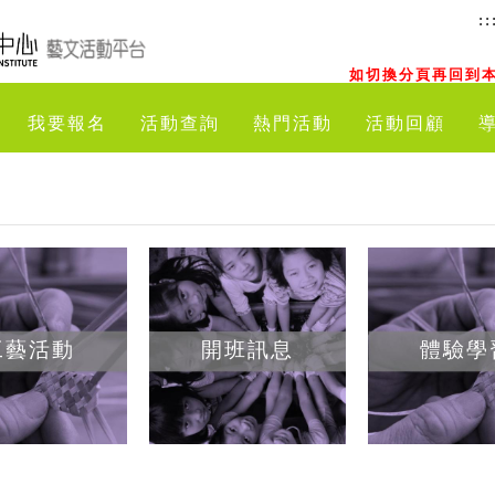
::
如切換分頁再回到本
我要報名
活動查詢
熱門活動
活動回顧
工藝活動
開班訊息
體驗學