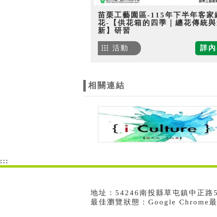
苗栗工藝園區-115年下半年客家
花-【供花箱的四季｜纏花傳統與
新】研習
活動
詳內
相關連結
:::
地址：54246南投縣草屯鎮中正路573號
最佳瀏覽狀態：Google Chrom