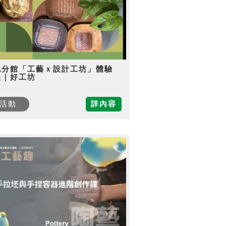
北分館「工藝ｘ設計工坊」體驗
程｜好工坊
活動
詳內容