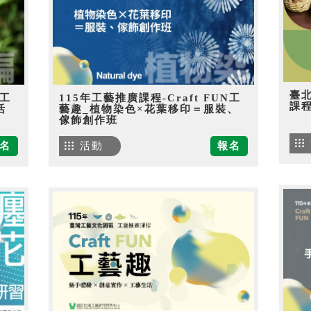
臺
N工
115年工藝推廣課程-Craft FUN工
課
活
藝趣_植物染色×花葉移印＝服裝、
傢飾創作班
名
活動
報名