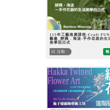
115年工藝推廣課程-Craft FU
藝趣_靜隅．海波-手作花器的生
美學四日式
活動
報