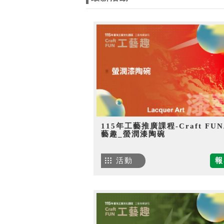
115年工藝推廣課程-Craft FU
藝趣_螢潤漆陶碗
活動
報