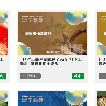
N工
115年工藝推廣課程-Craft FUN工
11
藝趣_樹藝創作基礎班
藝
名
活動
報名