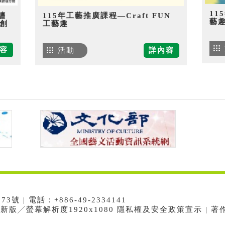
11
纏
115年工藝推廣課程—Craft FUN
藝
創
工藝趣
容
活動
詳內容
 | 電話：+886-49-2334141
e最新版╱螢幕解析度1920x1080 隱私權及安全政策宣示 | 