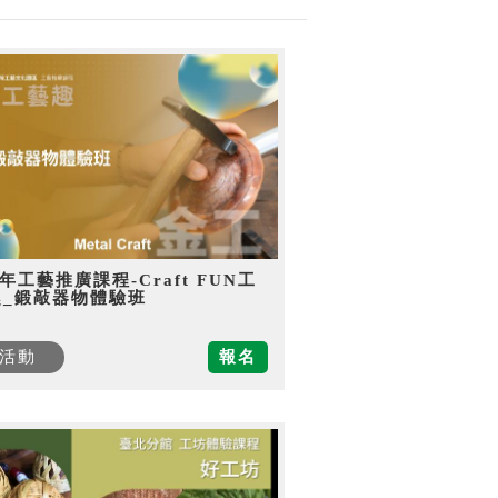
5年工藝推廣課程-Craft FUN工
趣_鍛敲器物體驗班
活動
報名