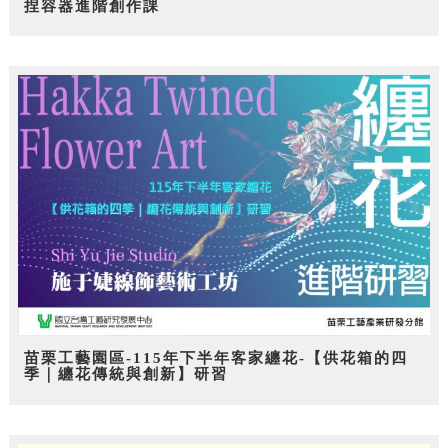
捏容器進階創作課
苗栗工藝園區-115年下半年客家纏花-【供花箱的四
季｜纏花傳統與創新】研習