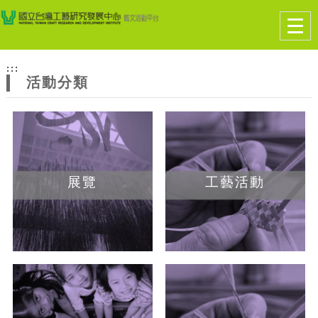
跳到主要內容
網站導覽
Togg
navig
網
:::
站
活動分類
主
題
展覽
工藝活動