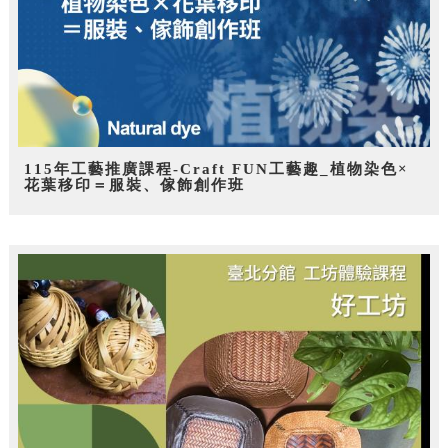
115年工藝推廣課程-Craft FUN工藝趣_植物染色×
花葉移印＝服裝、傢飾創作班