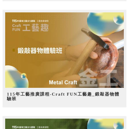
115年工藝推廣課程-Craft FUN工藝趣_鍛敲器物體
驗班