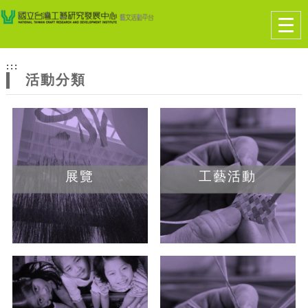
跳到主要內容
網站導覽
Togg
navig
網
:::
站
活動分類
主
題
展覽
工藝活動