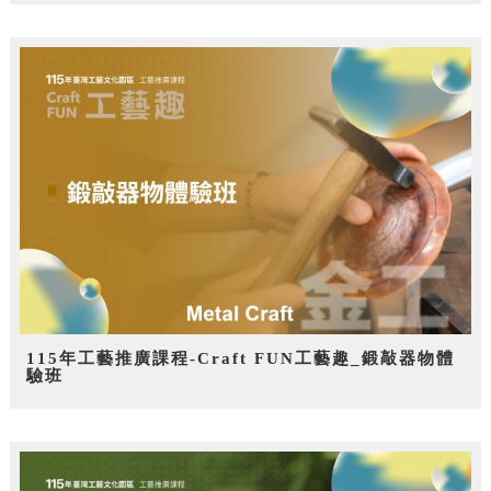
115年工藝推廣課程-Craft FUN工藝趣_鍛敲器物體
驗班