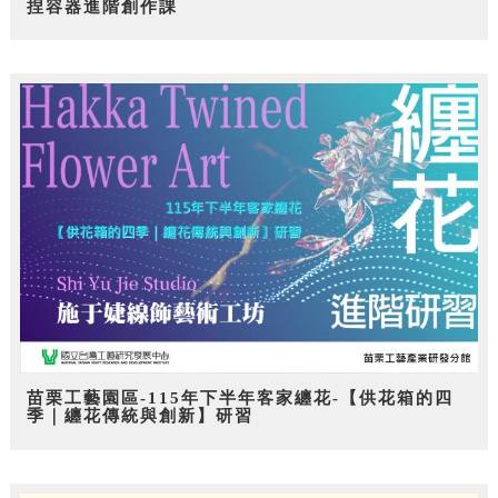
捏容器進階創作課
苗栗工藝園區-115年下半年客家纏花-【供花箱的四
季｜纏花傳統與創新】研習