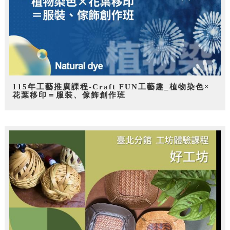
115年工藝推廣課程-Craft FUN工藝趣_植物染色×
花葉移印＝服裝、傢飾創作班