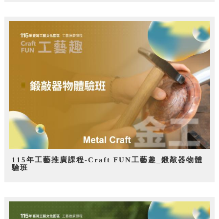
115年工藝推廣課程-Craft FUN工藝趣_鍛敲器物體
驗班