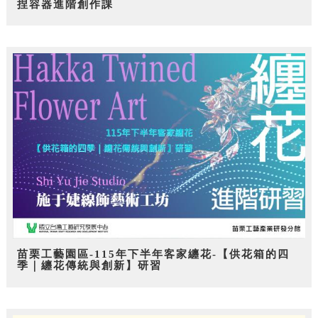
捏容器進階創作課
苗栗工藝園區-115年下半年客家纏花-【供花箱的四
季｜纏花傳統與創新】研習