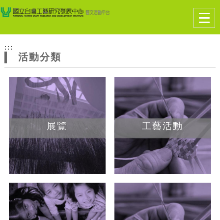
跳到主要內容
網站導覽
Togg
navig
網
:::
站
活動分類
主
題
展覽
工藝活動