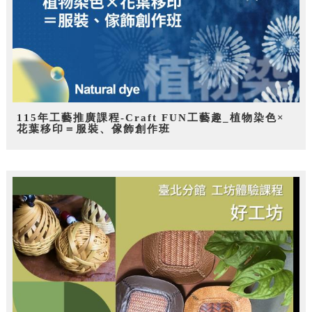
115年工藝推廣課程-Craft FUN工藝趣_植物染色×
花葉移印＝服裝、傢飾創作班