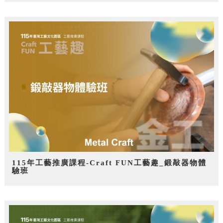
115年工藝推廣課程-Craft FUN工藝趣_鍛敲器物體
驗班