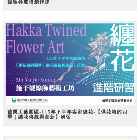
捏容器進階創作課
苗栗工藝園區-115年下半年客家纏花-【供花箱的四
季｜纏花傳統與創新】研習