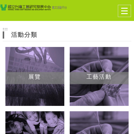
跳到主要內容
網站導覽
Togg
navig
網
:::
站
活動分類
主
題
展覽
工藝活動