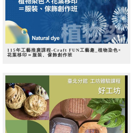
115年工藝推廣課程-Craft FUN工藝趣_植物染色×
花葉移印＝服裝、傢飾創作班