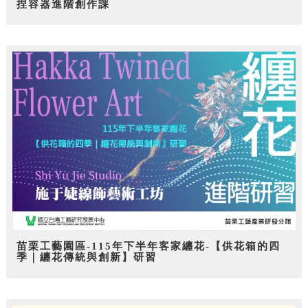
捏容器進階創作課
苗栗工藝園區-115年下半年客家纏花-【供花箱的四
季｜纏花傳統與創新】研習