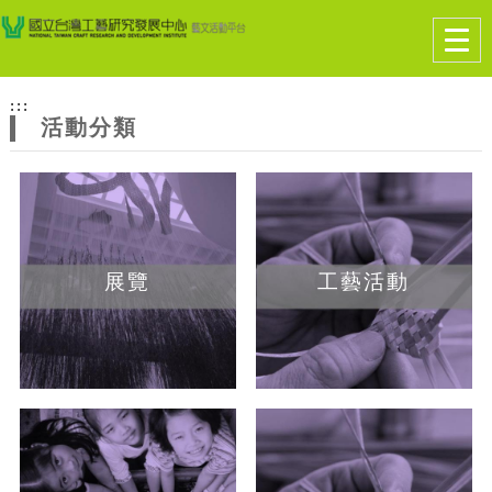
跳到主要內容
網站導覽
Togg
navig
網
:::
站
活動分類
主
題
展覽
工藝活動