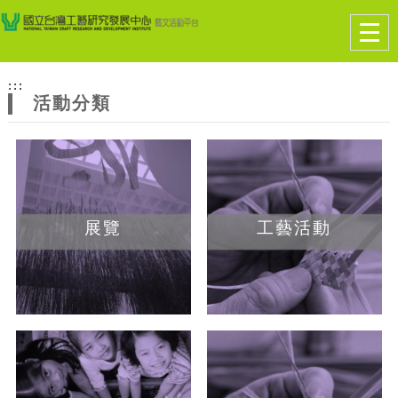
跳到主要內容
網站導覽
Togg
navig
網
:::
站
活動分類
主
題
展覽
工藝活動