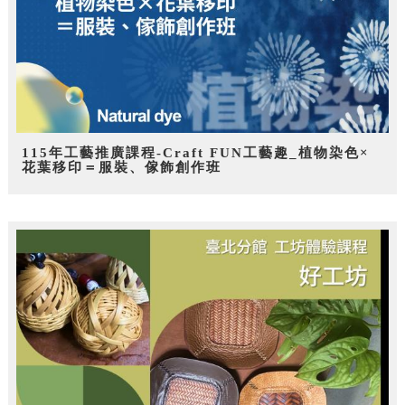
115年工藝推廣課程-Craft FUN工藝趣_植物染色×
花葉移印＝服裝、傢飾創作班