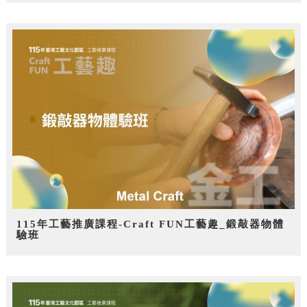
115年工藝推廣課程-Craft FUN工藝趣_鍛敲器物體
驗班