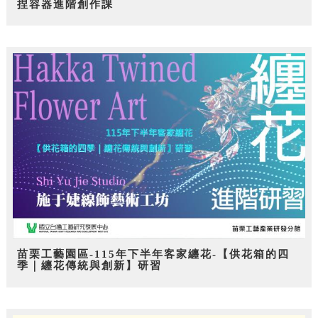
捏容器進階創作課
苗栗工藝園區-115年下半年客家纏花-【供花箱的四
季｜纏花傳統與創新】研習