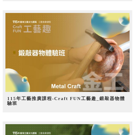
115年工藝推廣課程-Craft FUN工藝趣_鍛敲器物體
驗班