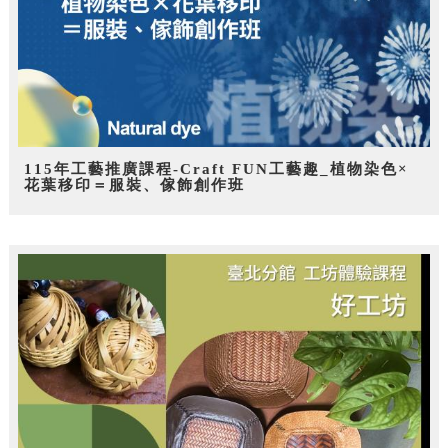
115年工藝推廣課程-Craft FUN工藝趣_植物染色×
花葉移印＝服裝、傢飾創作班