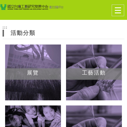
跳到主要內容
網站導覽
Togg
navig
網
:::
站
活動分類
主
題
展覽
工藝活動