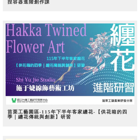
捏容器進階創作課
苗栗工藝園區-115年下半年客家纏花-【供花箱的四
季｜纏花傳統與創新】研習