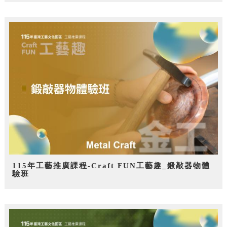
115年工藝推廣課程-Craft FUN工藝趣_鍛敲器物體
驗班