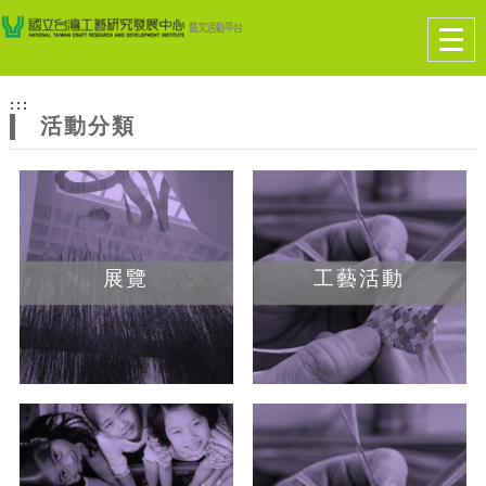
跳到主要內容
網站導覽
Togg
navig
網
:::
站
活動分類
主
題
展覽
工藝活動