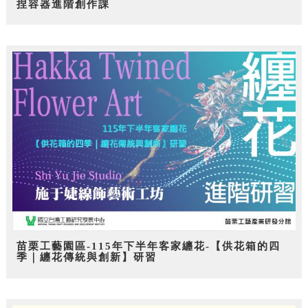
捏容器進階創作課
苗栗工藝園區-115年下半年客家纏花-【供花箱的四
季｜纏花傳統與創新】研習