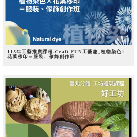
115年工藝推廣課程-Craft FUN工藝趣_植物染色×
花葉移印＝服裝、傢飾創作班