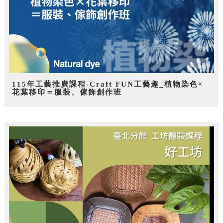
115年工藝推廣課程-Craft FUN工藝趣_植物染色×
花葉移印＝服裝、傢飾創作班