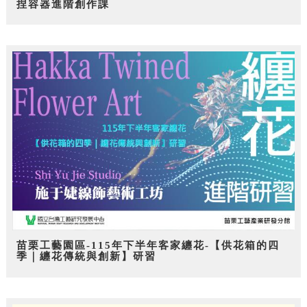
捏容器進階創作課
苗栗工藝園區-115年下半年客家纏花-【供花箱的四
季｜纏花傳統與創新】研習