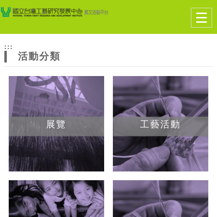
跳到主要內容
網站導覽
Togg
navig
網
:::
站
活動分類
主
題
展覽
工藝活動