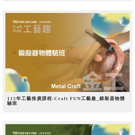
115年工藝推廣課程-Craft FUN工藝趣_鍛敲器物體
驗班