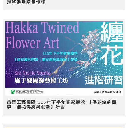
捏容器進階創作課
苗栗工藝園區-115年下半年客家纏花-【供花箱的四
季｜纏花傳統與創新】研習