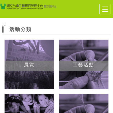
跳到主要內容
網站導覽
Togg
navig
網
:::
站
活動分類
主
題
展覽
工藝活動