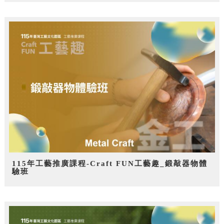
115年工藝推廣課程-Craft FUN工藝趣_鍛敲器物體
驗班