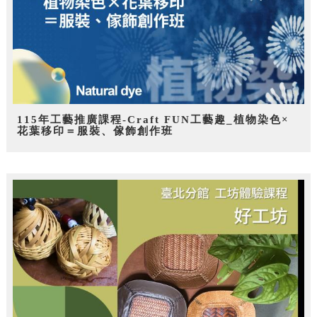
115年工藝推廣課程-Craft FUN工藝趣_植物染色×
花葉移印＝服裝、傢飾創作班