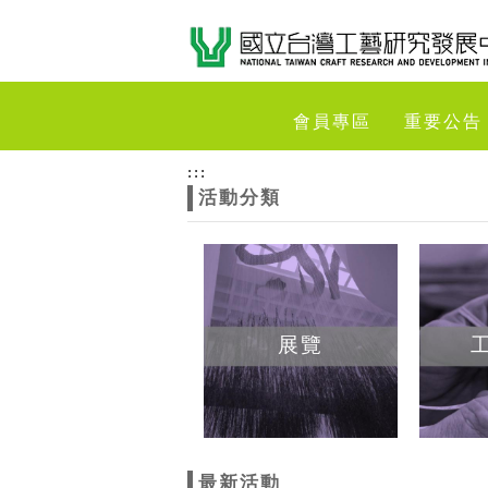
跳到主要內容
網站導覽
網
會員專區
重要公告
站
:::
活動分類
主
題
展覽
最新活動