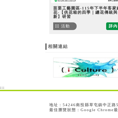
苗栗工藝園區-115年下半年客家
花-【供花箱的四季｜纏花傳統與
新】研習
活動
詳內
相關連結
:::
地址：54246南投縣草屯鎮中正路573號
最佳瀏覽狀態：Google Chrom