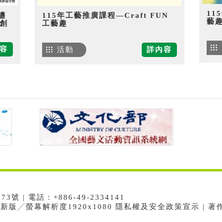
11
纏
115年工藝推廣課程—Craft FUN
藝
創
工藝趣
容
活動
詳內容
 | 電話：+886-49-2334141
e最新版╱螢幕解析度1920x1080 隱私權及安全政策宣示 | 