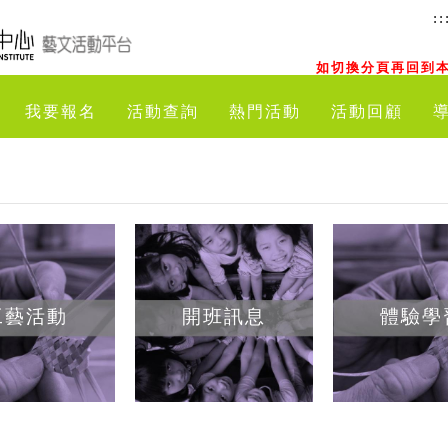
::
如切換分頁再回到本
我要報名
活動查詢
熱門活動
活動回顧
工藝活動
開班訊息
體驗學