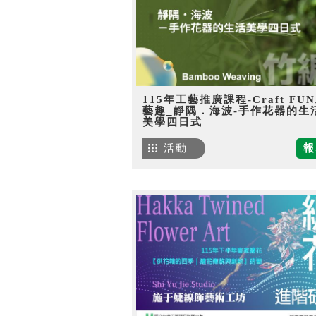
115年工藝推廣課程-Craft FU
藝趣_靜隅．海波-手作花器的生
美學四日式
活動
報