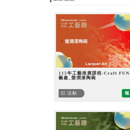
115年工藝推廣課程-Craft FU
藝趣_螢潤漆陶碗
活動
報