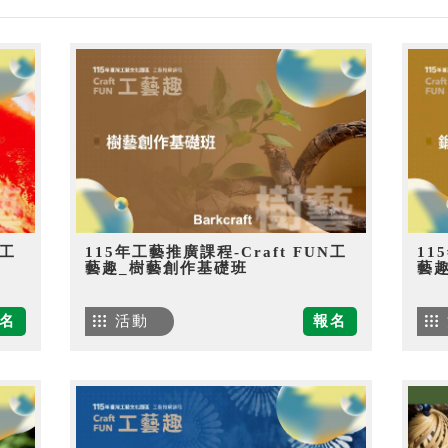
N工
115年工藝推廣課程-Craft FUN工
11
藝趣_樹藝創作基礎班
藝
名
活動
報名