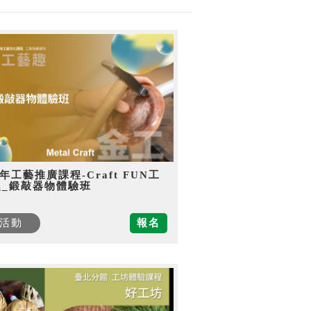
5年工藝推廣課程-Craft FUN工
趣_鍛敲器物體驗班
活動
報名