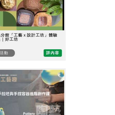
北分館「工藝ｘ設計工坊」體驗
程｜好工坊
活動
詳內容