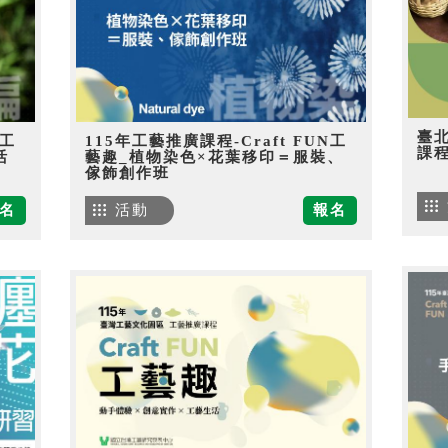
臺
N工
115年工藝推廣課程-Craft FUN工
課
活
藝趣_植物染色×花葉移印＝服裝、
傢飾創作班
名
活動
報名