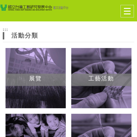
跳到主要內容
網站導覽
Togg
navig
網
:::
站
活動分類
主
題
展覽
工藝活動