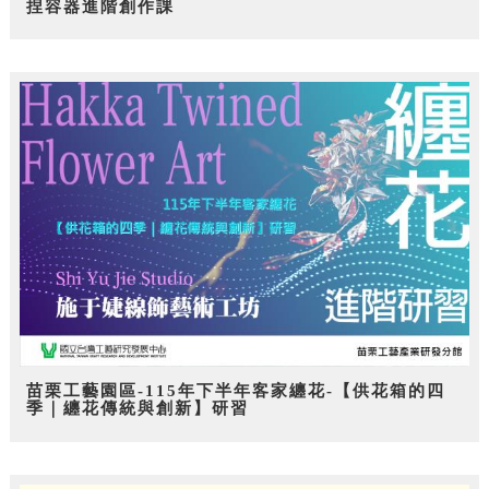
捏容器進階創作課
苗栗工藝園區-115年下半年客家纏花-【供花箱的四
季｜纏花傳統與創新】研習