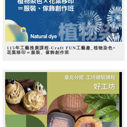
115年工藝推廣課程-Craft FUN工藝趣_植物染色×
花葉移印＝服裝、傢飾創作班