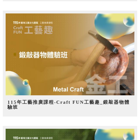
115年工藝推廣課程-Craft FUN工藝趣_鍛敲器物體
驗班