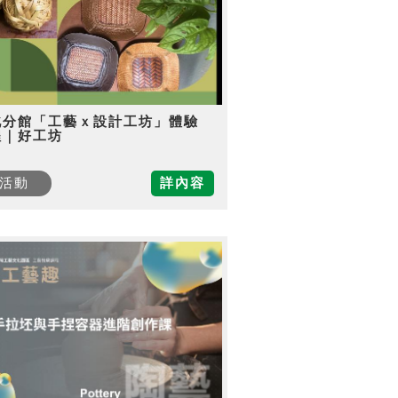
北分館「工藝ｘ設計工坊」體驗
程｜好工坊
活動
詳內容