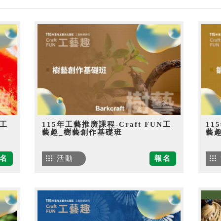
N工
115年工藝推廣課程-Craft FUN工
11
藝趣_樹藝創作基礎班
藝
名
活動
報名