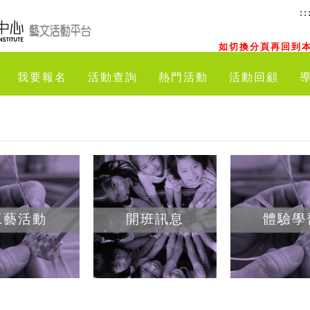
::
如切換分頁再回到本
我要報名
活動查詢
熱門活動
活動回顧
工藝活動
開班訊息
體驗學