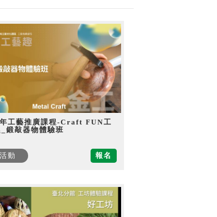
5年工藝推廣課程-Craft FUN工
趣_鍛敲器物體驗班
活動
報名