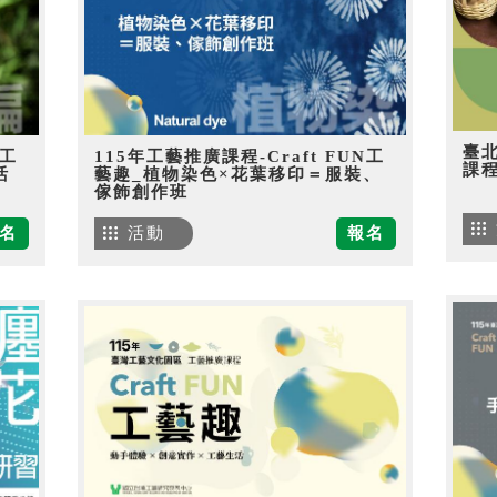
臺
N工
115年工藝推廣課程-Craft FUN工
課
活
藝趣_植物染色×花葉移印＝服裝、
傢飾創作班
名
活動
報名