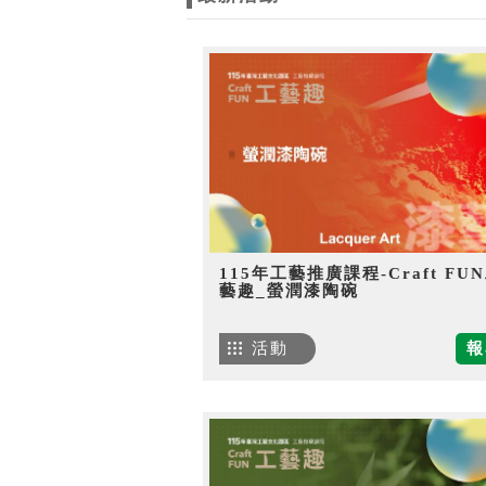
115年工藝推廣課程-Craft FU
藝趣_螢潤漆陶碗
活動
報