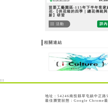
苗栗工藝園區-115年下半年客家
花-【供花箱的四季｜纏花傳統與
新】研習
活動
詳內
相關連結
:::
地址：54246南投縣草屯鎮中正路573號
最佳瀏覽狀態：Google Chrom