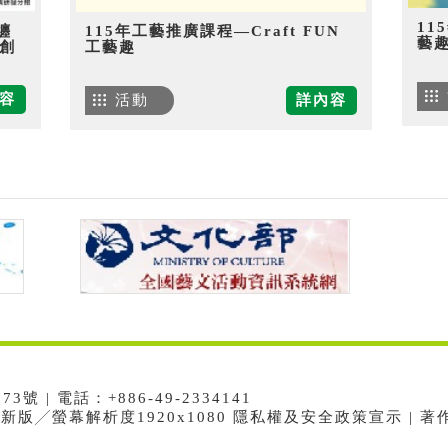
11
纏
115年工藝推廣課程—Craft FUN
藝
創
工藝趣
容
活動
詳內容
 | 電話：+886-49-2334141
e最新版╱螢幕解析度1920x1080 隱私權及安全政策宣示 | 