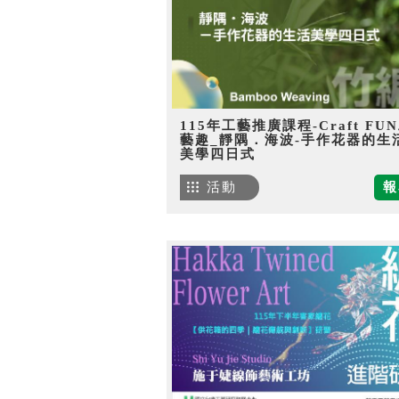
115年工藝推廣課程-Craft FU
藝趣_靜隅．海波-手作花器的生
美學四日式
活動
報