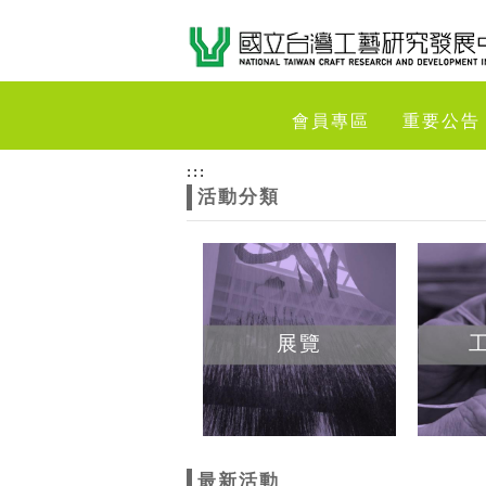
跳到主要內容
網站導覽
網
會員專區
重要公告
站
:::
活動分類
主
題
展覽
最新活動