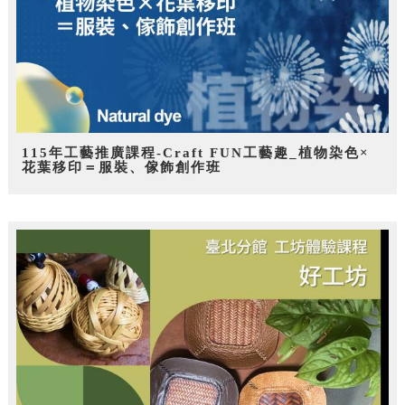
115年工藝推廣課程-Craft FUN工藝趣_植物染色×
花葉移印＝服裝、傢飾創作班