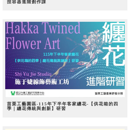
捏容器進階創作課
苗栗工藝園區-115年下半年客家纏花-【供花箱的四
季｜纏花傳統與創新】研習