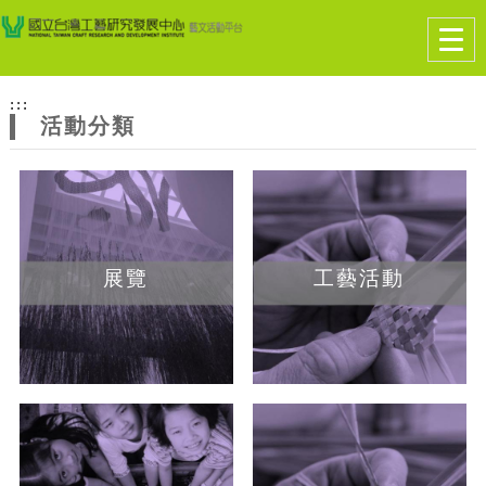
跳到主要內容
網站導覽
Togg
navig
網
:::
站
活動分類
主
題
展覽
工藝活動