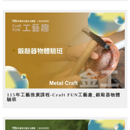
115年工藝推廣課程-Craft FUN工藝趣_鍛敲器物體
驗班