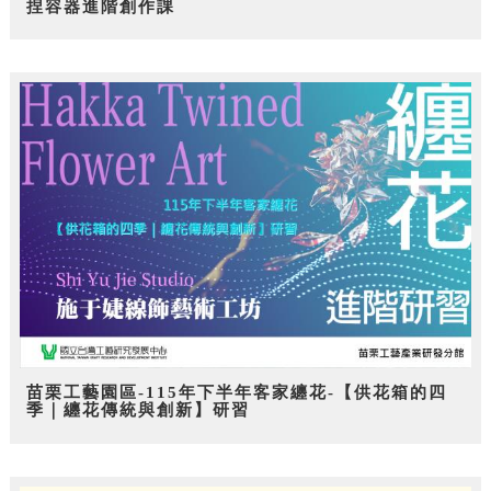
捏容器進階創作課
苗栗工藝園區-115年下半年客家纏花-【供花箱的四
季｜纏花傳統與創新】研習