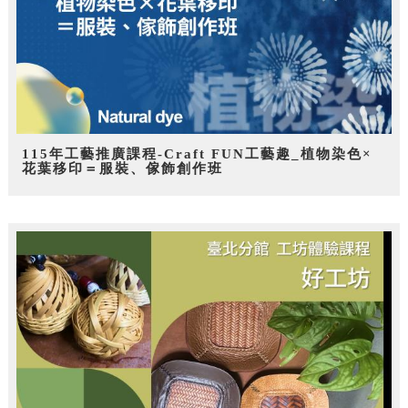
115年工藝推廣課程-Craft FUN工藝趣_植物染色×
花葉移印＝服裝、傢飾創作班