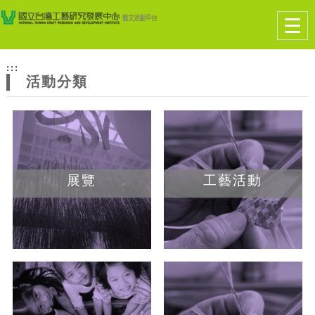
跳到主要內容
網站導覽
Togg
navig
網
:::
站
活動分類
主
題
展覽
工藝活動