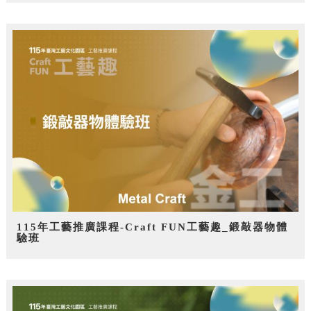
115年工藝推廣課程-Craft FUN工藝趣_鍛敲器物體
驗班