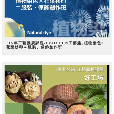
115年工藝推廣課程-Craft FUN工藝趣_植物染色×
花葉移印＝服裝、傢飾創作班