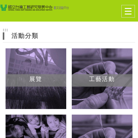
跳到主要內容
網站導覽
Togg
navig
網
:::
站
活動分類
主
題
展覽
工藝活動