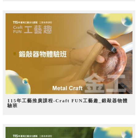
115年工藝推廣課程-Craft FUN工藝趣_鍛敲器物體
驗班