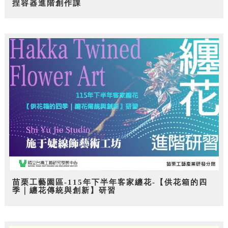
捏容器進階創作課
苗栗工藝園區-115年下半年客家纏花-【供花箱的四
季｜纏花傳統與創新】研習