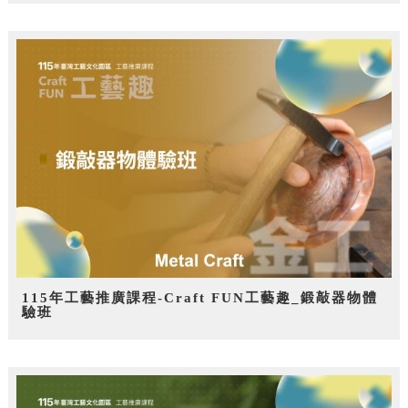
115年工藝推廣課程-Craft FUN工藝趣_鍛敲器物體
驗班