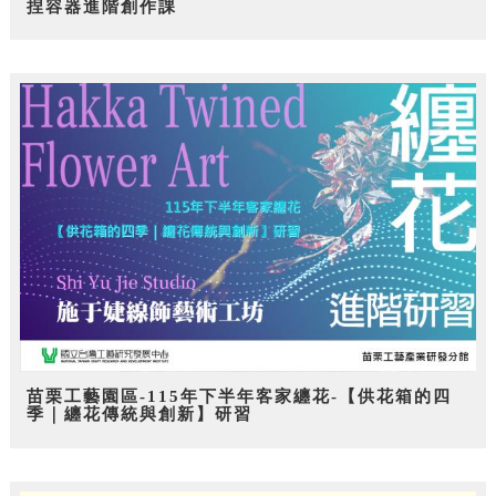
捏容器進階創作課
苗栗工藝園區-115年下半年客家纏花-【供花箱的四
季｜纏花傳統與創新】研習