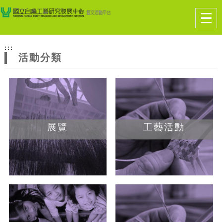
跳到主要內容
網站導覽
Togg
navig
網
:::
站
活動分類
主
題
展覽
工藝活動