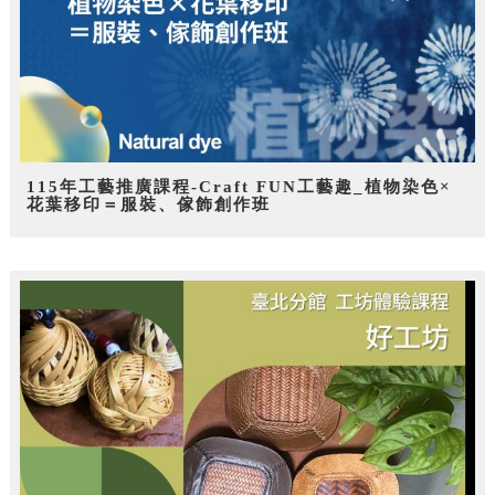
115年工藝推廣課程-Craft FUN工藝趣_植物染色×
花葉移印＝服裝、傢飾創作班