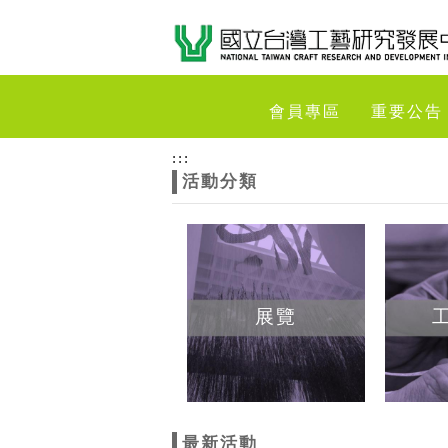
跳到主要內容
網站導覽
網
會員專區
重要公告
站
:::
活動分類
主
題
展覽
最新活動