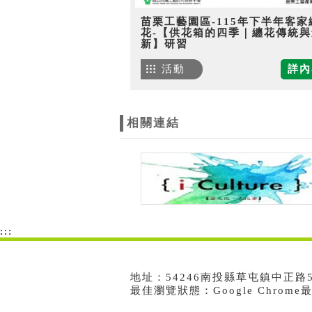
苗栗工藝園區-115年下半年客家
花-【供花箱的四季｜纏花傳統與
新】研習
活動
詳內
相關連結
:::
地址：54246南投縣草屯鎮中正路573號
最佳瀏覽狀態：Google Chrom