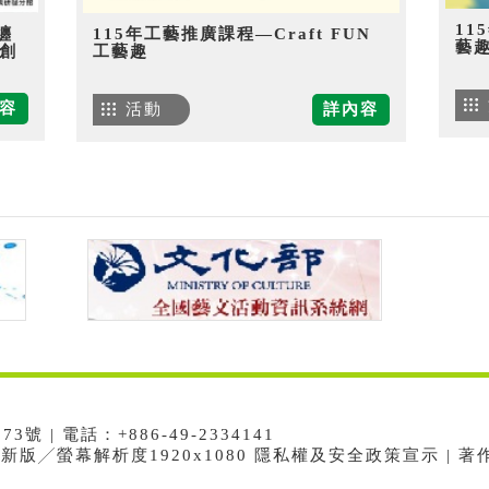
11
纏
115年工藝推廣課程—Craft FUN
藝
創
工藝趣
容
活動
詳內容
 | 電話：+886-49-2334141
e最新版╱螢幕解析度1920x1080 隱私權及安全政策宣示 | 