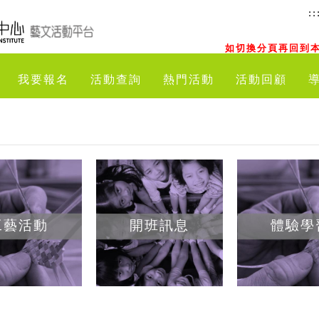
::
如切換分頁再回到本
我要報名
活動查詢
熱門活動
活動回顧
工藝活動
開班訊息
體驗學