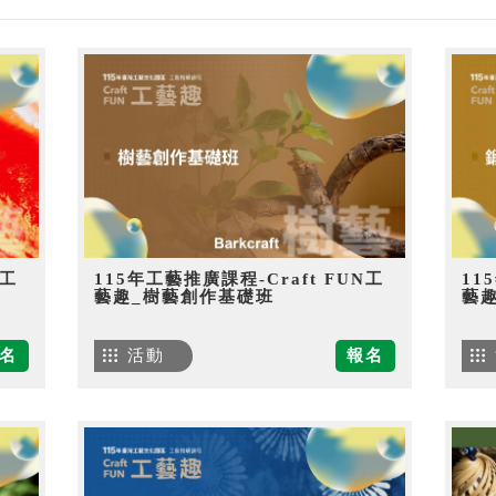
N工
115年工藝推廣課程-Craft FUN工
11
藝趣_樹藝創作基礎班
藝
名
活動
報名