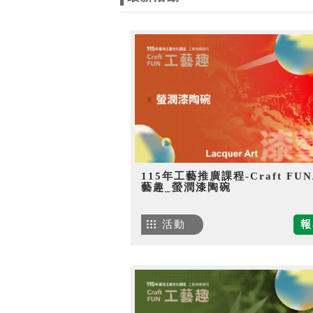
115年工藝推廣課程-Craft FU
藝趣_螢潤漆陶碗
活動
報