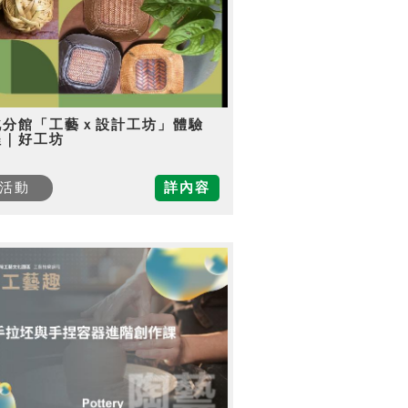
北分館「工藝ｘ設計工坊」體驗
程｜好工坊
活動
詳內容