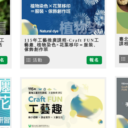
臺
N工
115年工藝推廣課程-Craft FUN工
課
活
藝趣_植物染色×花葉移印＝服裝、
傢飾創作班
名
活動
報名