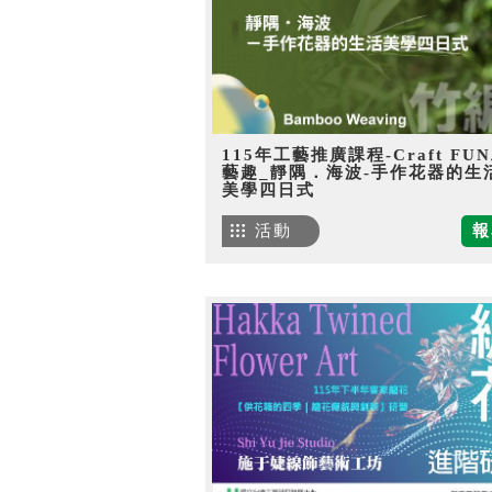
115年工藝推廣課程-Craft FU
藝趣_靜隅．海波-手作花器的生
美學四日式
活動
報