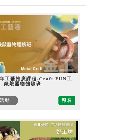
5年工藝推廣課程-Craft FUN工
趣_鍛敲器物體驗班
活動
報名