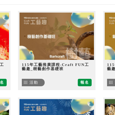
N工
115年工藝推廣課程-Craft FUN工
11
藝趣_樹藝創作基礎班
藝
名
活動
報名