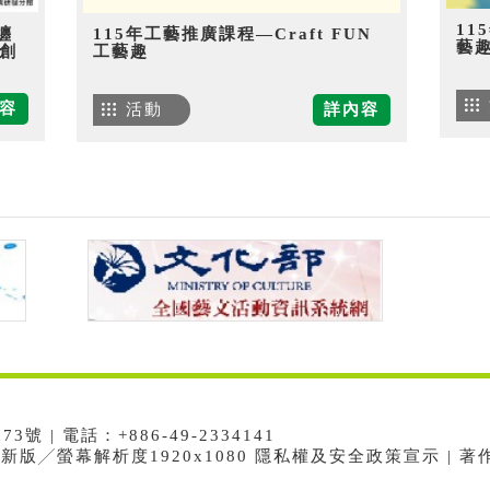
11
纏
115年工藝推廣課程—Craft FUN
藝
創
工藝趣
容
活動
詳內容
 | 電話：+886-49-2334141
e最新版╱螢幕解析度1920x1080 隱私權及安全政策宣示 | 