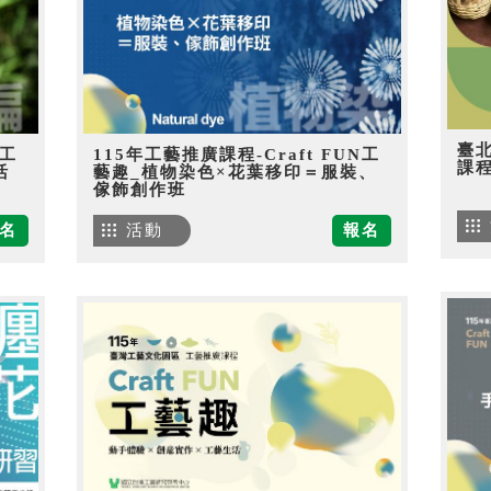
臺
N工
115年工藝推廣課程-Craft FUN工
課
活
藝趣_植物染色×花葉移印＝服裝、
傢飾創作班
名
活動
報名