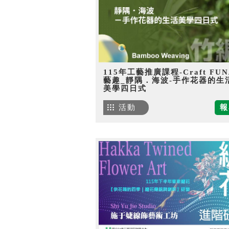
115年工藝推廣課程-Craft FU
藝趣_靜隅．海波-手作花器的生
美學四日式
活動
報