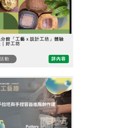
北分館「工藝ｘ設計工坊」體驗
程｜好工坊
活動
詳內容