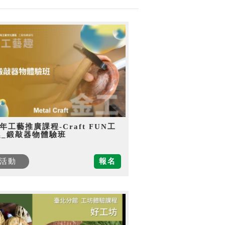
5年工藝推廣課程-Craft FUN工
趣_鍛敲器物體驗班
活動
報名