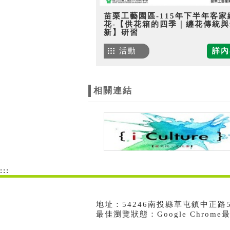
苗栗工藝園區-115年下半年客家
花-【供花箱的四季｜纏花傳統與
新】研習
活動
詳內
相關連結
:::
地址：54246南投縣草屯鎮中正路573號
最佳瀏覽狀態：Google Chrom