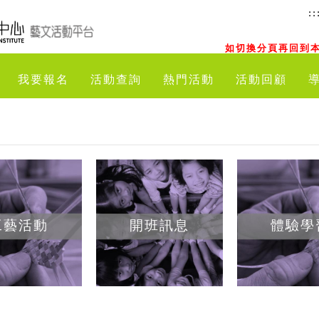
::
如切換分頁再回到本
我要報名
活動查詢
熱門活動
活動回顧
工藝活動
開班訊息
體驗學