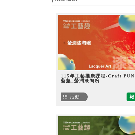
115年工藝推廣課程-Craft FU
藝趣_螢潤漆陶碗
活動
報