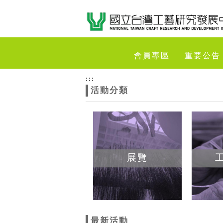
跳到主要內容
網站導覽
網
會員專區
重要公告
站
:::
活動分類
主
題
展覽
最新活動