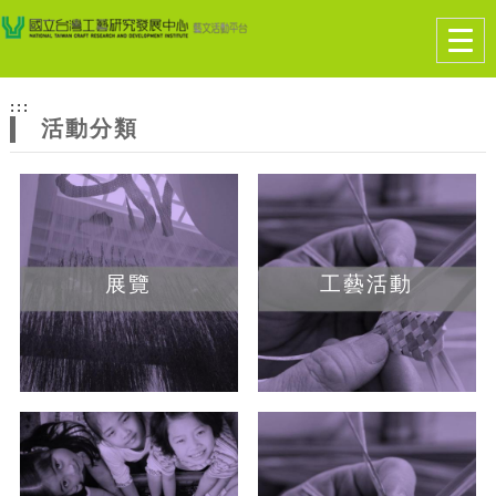
跳到主要內容
網站導覽
Togg
navig
網
:::
站
活動分類
主
題
展覽
工藝活動