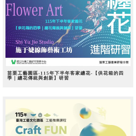
苗栗工藝園區-115年下半年客家纏花-【供花箱的四
季｜纏花傳統與創新】研習