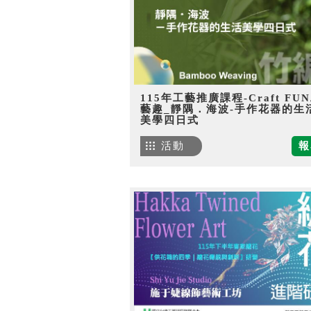
115年工藝推廣課程-Craft FU
藝趣_靜隅．海波-手作花器的生
美學四日式
活動
報