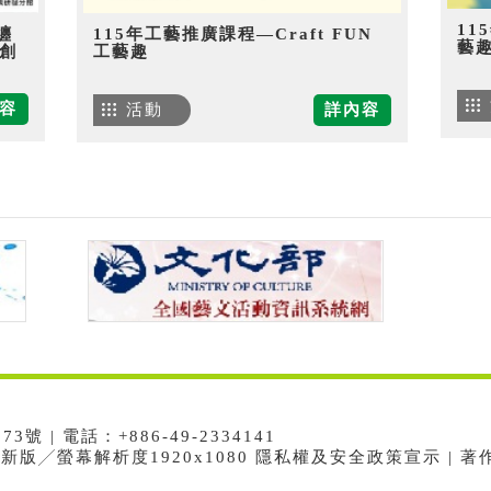
11
纏
115年工藝推廣課程—Craft FUN
藝
創
工藝趣
容
活動
詳內容
 | 電話：+886-49-2334141
e最新版╱螢幕解析度1920x1080 隱私權及安全政策宣示 | 