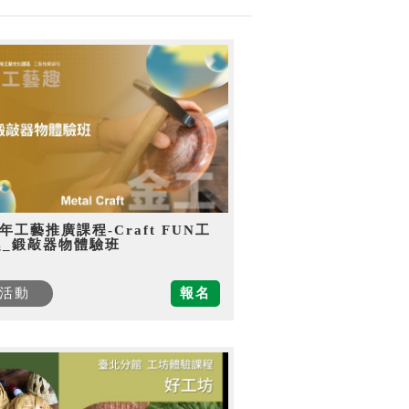
5年工藝推廣課程-Craft FUN工
趣_鍛敲器物體驗班
活動
報名