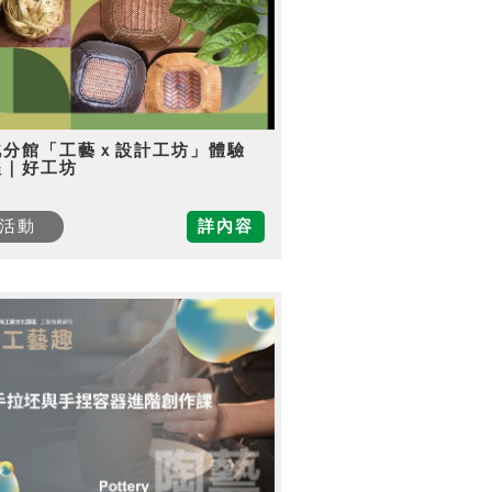
北分館「工藝ｘ設計工坊」體驗
程｜好工坊
活動
詳內容