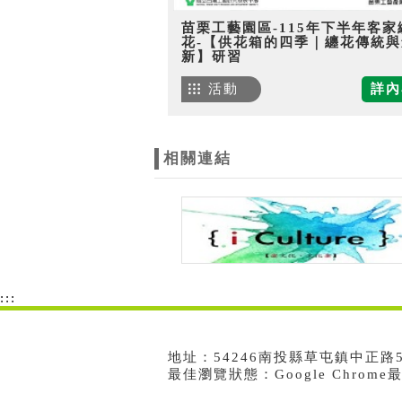
苗栗工藝園區-115年下半年客家
花-【供花箱的四季｜纏花傳統與
新】研習
活動
詳內
相關連結
:::
地址：54246南投縣草屯鎮中正路573號
最佳瀏覽狀態：Google Chrom