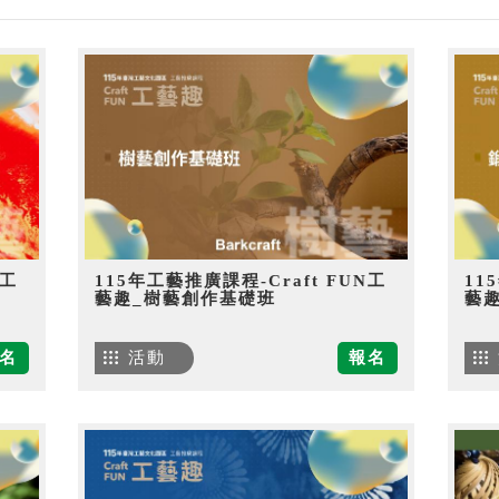
N工
115年工藝推廣課程-Craft FUN工
11
藝趣_樹藝創作基礎班
藝
名
活動
報名