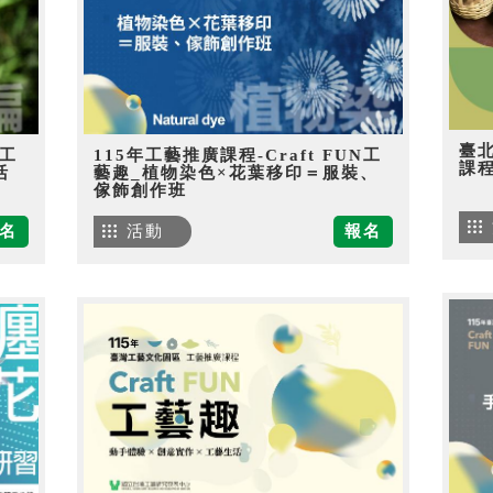
臺
N工
115年工藝推廣課程-Craft FUN工
課
活
藝趣_植物染色×花葉移印＝服裝、
傢飾創作班
名
活動
報名