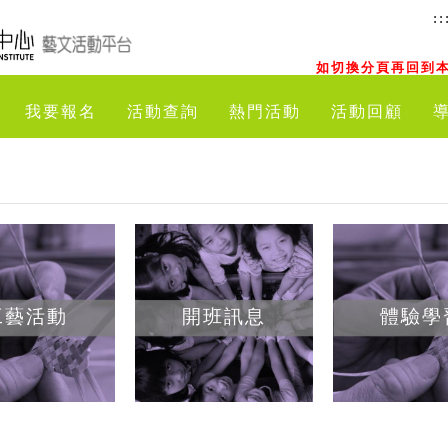
::
如切換分頁再回到本
我要報名
活動查詢
熱門活動
活動回顧
工藝活動
開班訊息
體驗學