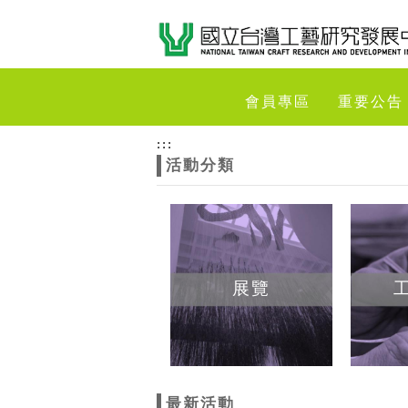
跳到主要內容
網站導覽
網
會員專區
重要公告
站
:::
活動分類
主
題
展覽
最新活動