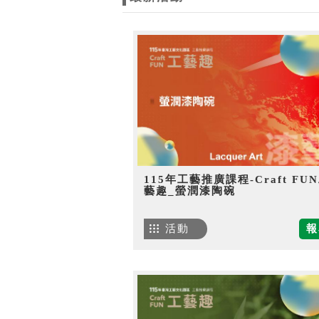
115年工藝推廣課程-Craft FU
藝趣_螢潤漆陶碗
活動
報