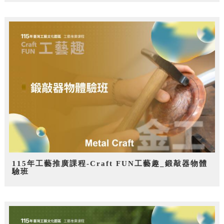
115年工藝推廣課程-Craft FUN工藝趣_鍛敲器物體
驗班