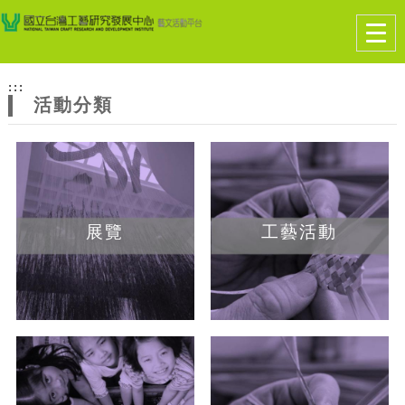
跳到主要內容
網站導覽
Togg
navig
網
:::
站
活動分類
主
題
展覽
工藝活動