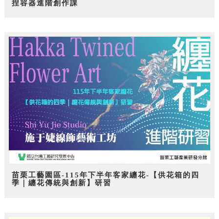
捏容器進階創作課
苗栗工藝園區-115年下半年客家纏花-【供花箱的四
季｜纏花傳統與創新】研習