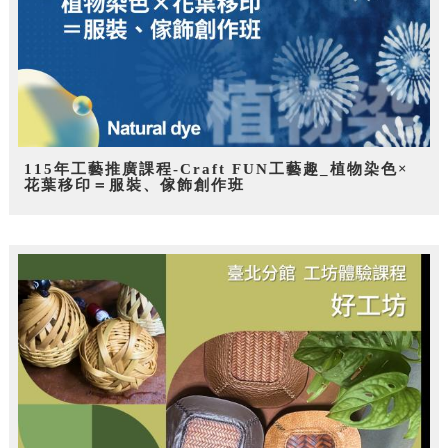
115年工藝推廣課程-Craft FUN工藝趣_植物染色×
花葉移印＝服裝、傢飾創作班