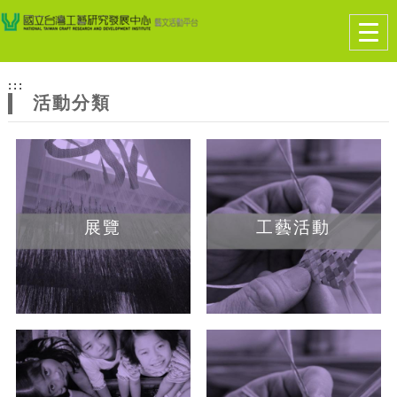
跳到主要內容
網站導覽
Togg
navig
網
:::
站
活動分類
主
題
展覽
工藝活動