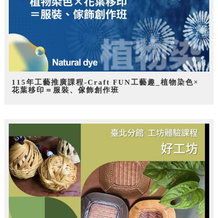
115年工藝推廣課程-Craft FUN工藝趣_植物染色×
花葉移印＝服裝、傢飾創作班