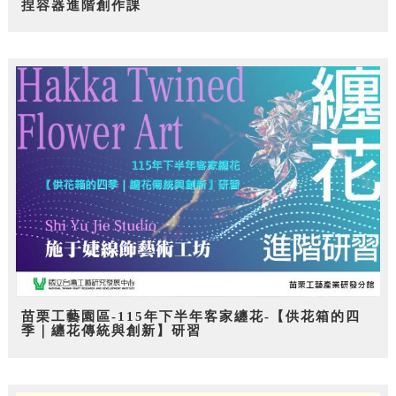
捏容器進階創作課
苗栗工藝園區-115年下半年客家纏花-【供花箱的四
季｜纏花傳統與創新】研習