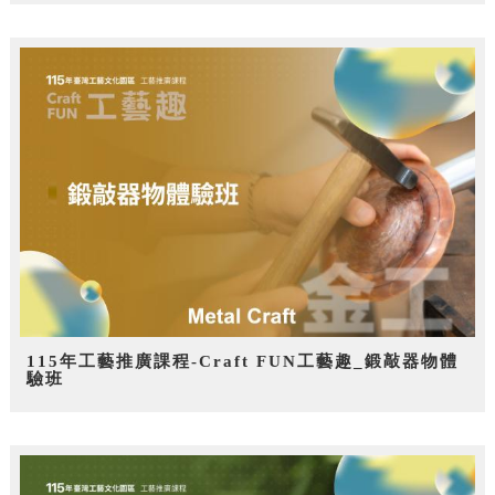
115年工藝推廣課程-Craft FUN工藝趣_鍛敲器物體
驗班