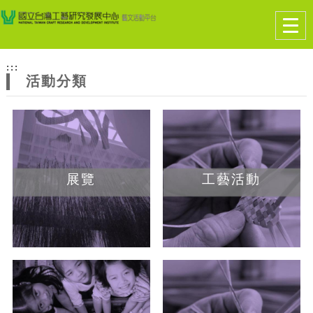
跳到主要內容
網站導覽
Togg
navig
網
:::
站
活動分類
主
題
展覽
工藝活動