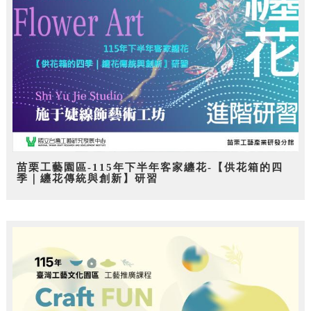
苗栗工藝園區-115年下半年客家纏花-【供花箱的四
季｜纏花傳統與創新】研習