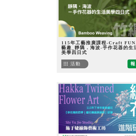
115年工藝推廣課程-Craft FU
藝趣_靜隅．海波-手作花器的生
美學四日式
活動
報