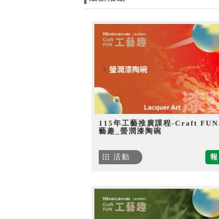
115年工藝推廣課程-Craft FU
藝趣_螢潤漆陶碗
活動
報