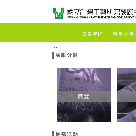
跳到主要內容
網站導覽
網
會員專區
重要公告
站
:::
活動分類
主
題
展覽
最新活動