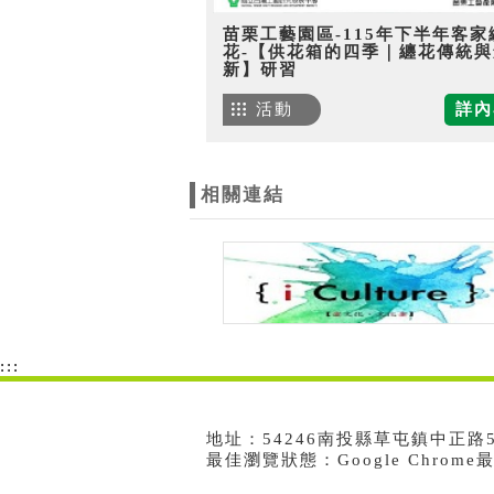
苗栗工藝園區-115年下半年客家
花-【供花箱的四季｜纏花傳統與
新】研習
活動
詳內
相關連結
:::
地址：54246南投縣草屯鎮中正路573號
最佳瀏覽狀態：Google Chrom