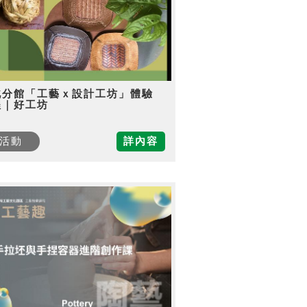
北分館「工藝ｘ設計工坊」體驗
程｜好工坊
活動
詳內容