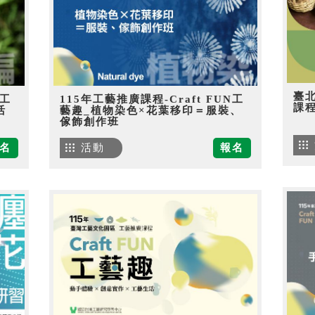
臺
N工
115年工藝推廣課程-Craft FUN工
課
活
藝趣_植物染色×花葉移印＝服裝、
傢飾創作班
名
活動
報名