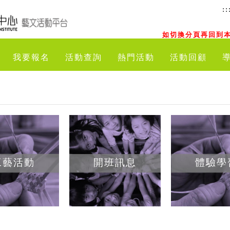
::
如切換分頁再回到本
我要報名
活動查詢
熱門活動
活動回顧
工藝活動
開班訊息
體驗學