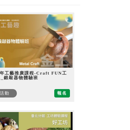
5年工藝推廣課程-Craft FUN工
趣_鍛敲器物體驗班
活動
報名