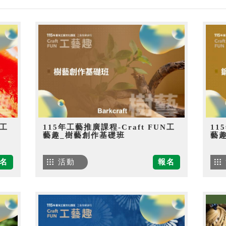
N工
115年工藝推廣課程-Craft FUN工
11
藝趣_樹藝創作基礎班
藝
名
活動
報名