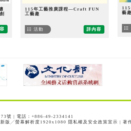
11
纏
115年工藝推廣課程—Craft FUN
藝
創
工藝趣
容
活動
詳內容
 | 電話：+886-49-2334141
e最新版╱螢幕解析度1920x1080 隱私權及安全政策宣示 | 