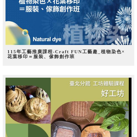
115年工藝推廣課程-Craft FUN工藝趣_植物染色×
花葉移印＝服裝、傢飾創作班