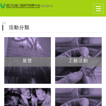
跳到主要內容
網站導覽
Togg
navig
網
:::
站
活動分類
主
題
展覽
工藝活動