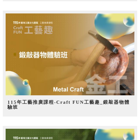
115年工藝推廣課程-Craft FUN工藝趣_鍛敲器物體
驗班