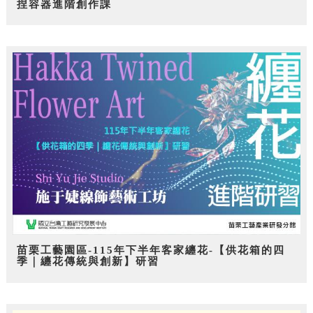
捏容器進階創作課
苗栗工藝園區-115年下半年客家纏花-【供花箱的四
季｜纏花傳統與創新】研習