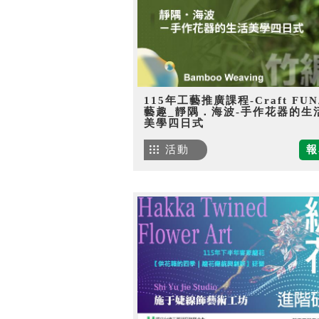
115年工藝推廣課程-Craft FU
藝趣_靜隅．海波-手作花器的生
美學四日式
活動
報