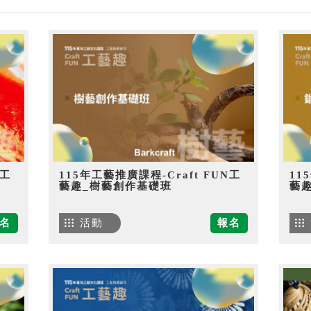
N工
115年工藝推廣課程-Craft FUN工
11
藝趣_樹藝創作基礎班
藝
名
活動
報名