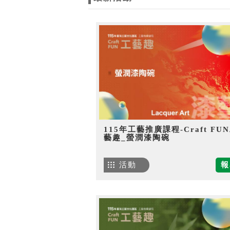
115年工藝推廣課程-Craft FU
藝趣_螢潤漆陶碗
活動
報