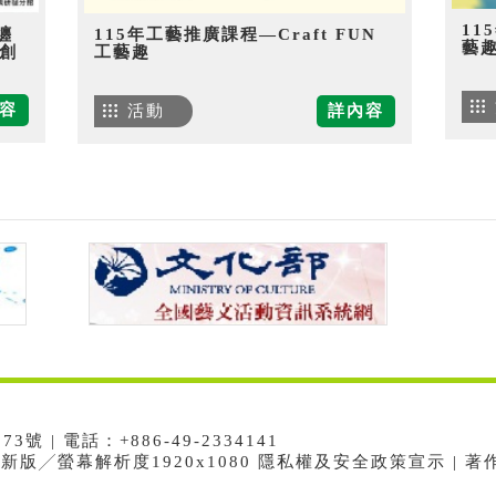
11
纏
115年工藝推廣課程—Craft FUN
藝
創
工藝趣
容
活動
詳內容
 | 電話：+886-49-2334141
e最新版╱螢幕解析度1920x1080 隱私權及安全政策宣示 | 