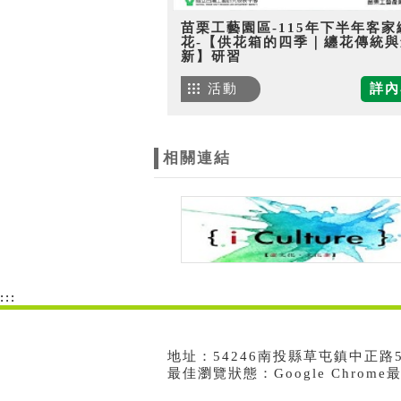
苗栗工藝園區-115年下半年客家
花-【供花箱的四季｜纏花傳統與
新】研習
活動
詳內
相關連結
:::
地址：54246南投縣草屯鎮中正路573號
最佳瀏覽狀態：Google Chrom