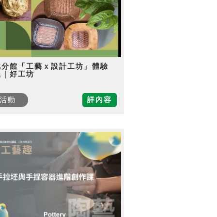
北分館「工藝ｘ設計工坊」體驗
程｜好工坊
活動
詳內容