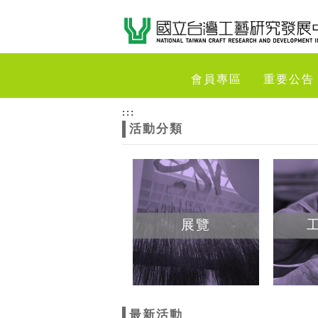
跳到主要內容
網站導覽
網
會員專區
重要公告
站
:::
活動分類
主
題
展覽
最新活動