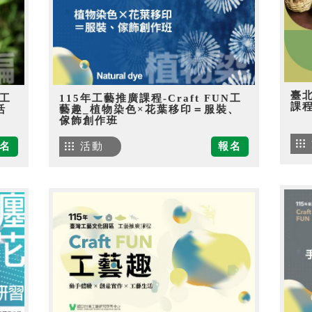
臺
N工
115年工藝推廣課程-Craft FUN工
課
活
藝趣_植物染色×花葉移印＝服裝、
傢飾創作班
名
活動
報名