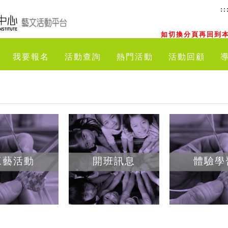
::
如切換分頁再回到本
我要報名
活動查詢
熱門活動
活動回顧
工藝活動
開班訊息
體驗學