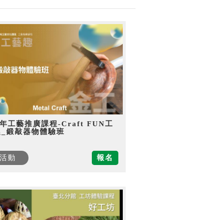
5年工藝推廣課程-Craft FUN工
趣_鍛敲器物體驗班
活動
報名