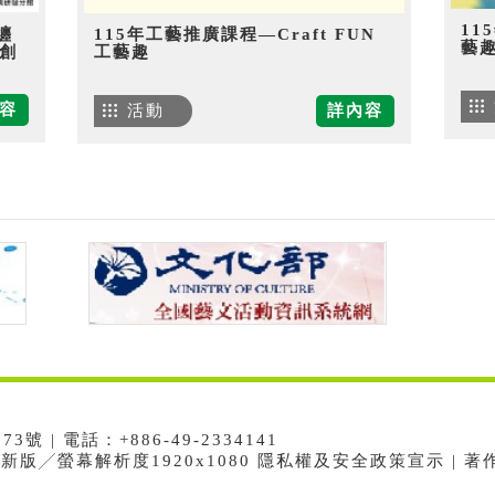
11
纏
115年工藝推廣課程—Craft FUN
藝
創
工藝趣
容
活動
詳內容
 | 電話：+886-49-2334141
e最新版╱螢幕解析度1920x1080 隱私權及安全政策宣示 | 