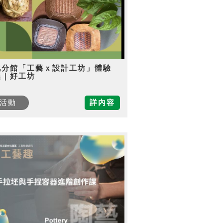
北分館「工藝ｘ設計工坊」體驗
程｜好工坊
活動
詳內容