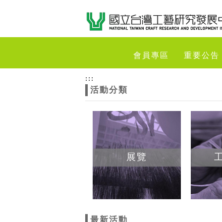
跳到主要內容
網站導覽
網
會員專區
重要公告
站
:::
活動分類
主
題
展覽
最新活動