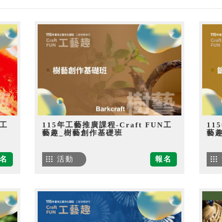
N工
115年工藝推廣課程-Craft FUN工
11
藝趣_樹藝創作基礎班
藝
名
活動
報名