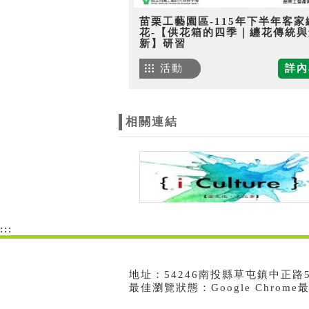
苗栗工藝園區-115年下半年客家
花-【供花箱的四季｜纏花傳統與
新】研習
活動
詳內
相關連結
:::
地址：54246南投縣草屯鎮中正路573號
最佳瀏覽狀態：Google Chrom