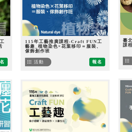
臺
N工
115年工藝推廣課程-Craft FUN工
課
活
藝趣_植物染色×花葉移印＝服裝、
傢飾創作班
名
活動
報名