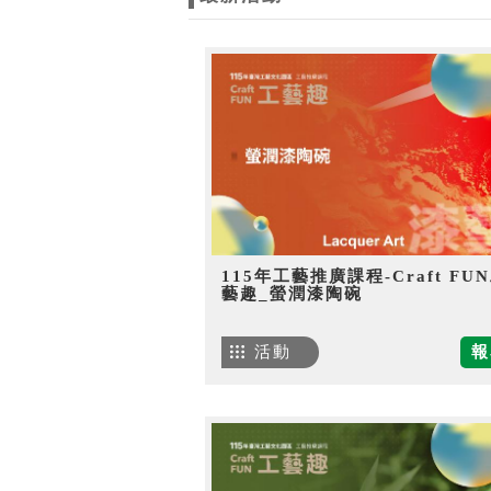
115年工藝推廣課程-Craft FU
藝趣_螢潤漆陶碗
活動
報