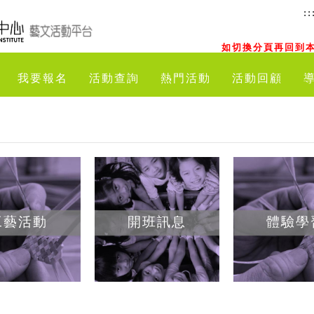
::
如切換分頁再回到本
我要報名
活動查詢
熱門活動
活動回顧
工藝活動
開班訊息
體驗學