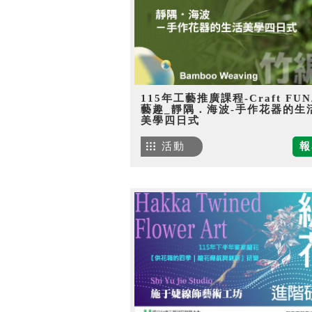
115年工藝推廣課程-Craft FU
藝趣_靜隅．海波-手作花器的生
美學四日式
活動
報