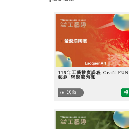
115年工藝推廣課程-Craft FU
藝趣_螢潤漆陶碗
活動
報