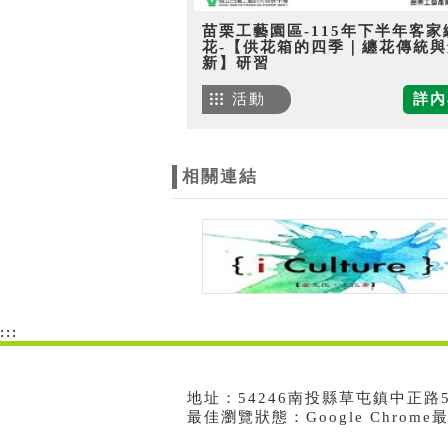
苗栗工藝園區-115年下半年客家
花-【供花箱的四季｜纏花傳統與
新】研習
活動
詳內
相關連結
:::
地址：54246南投縣草屯鎮中正路573號
最佳瀏覽狀態：Google Chrom