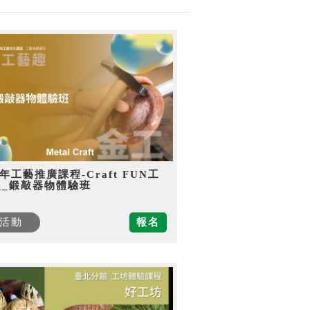
5年工藝推廣課程-Craft FUN工
趣_鍛敲器物體驗班
活動
報名