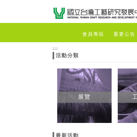
跳到主要內容
網站導覽
網
會員專區
重要公告
站
:::
活動分類
主
題
展覽
最新活動