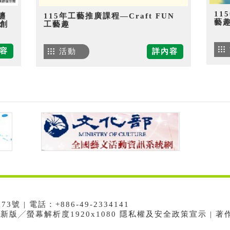
11
纏
115年工藝推廣課程—Craft FUN
藝
創
工藝趣
容
活動
詳內容
 | 電話：+886-49-2334141
e最新版╱螢幕解析度1920x1080 隱私權及安全政策宣示 | 