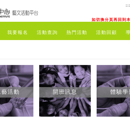
::
如切換分頁再回到本
我要報名
活動查詢
熱門活動
活動回顧
工藝活動
開班訊息
體驗學