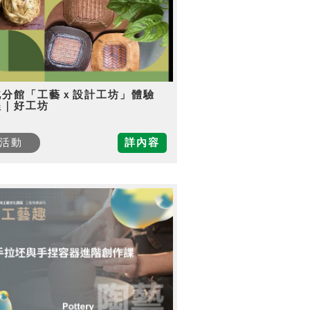
北分館「工藝ｘ設計工坊」體驗
程｜好工坊
活動
詳內容