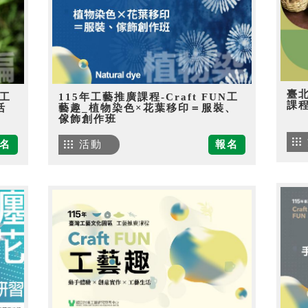
臺
N工
115年工藝推廣課程-Craft FUN工
課
活
藝趣_植物染色×花葉移印＝服裝、
傢飾創作班
名
活動
報名