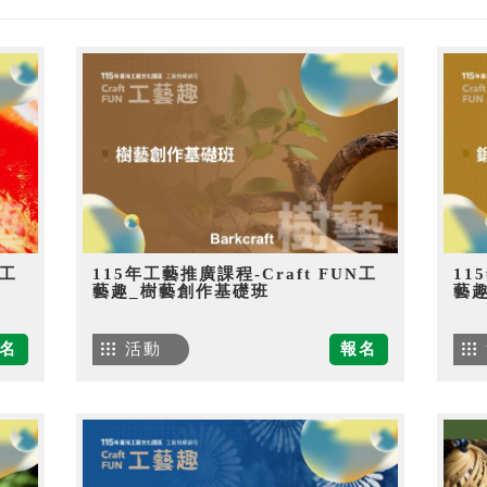
N工
115年工藝推廣課程-Craft FUN工
11
藝趣_樹藝創作基礎班
藝
名
活動
報名