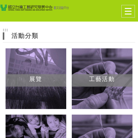
跳到主要內容
網站導覽
Togg
navig
網
:::
站
活動分類
主
題
展覽
工藝活動