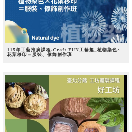
115年工藝推廣課程-Craft FUN工藝趣_植物染色×
花葉移印＝服裝、傢飾創作班