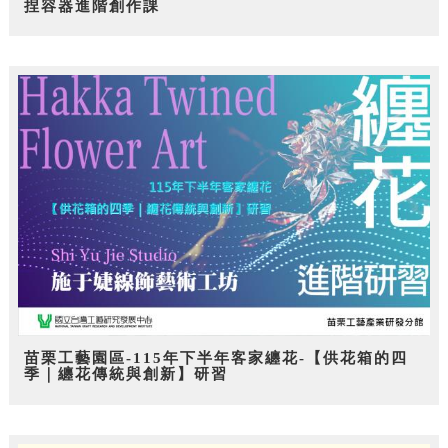
捏容器進階創作課
苗栗工藝園區-115年下半年客家纏花-【供花箱的四
季｜纏花傳統與創新】研習