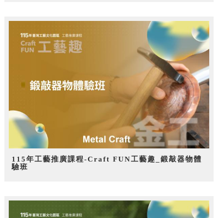
115年工藝推廣課程-Craft FUN工藝趣_鍛敲器物體
驗班