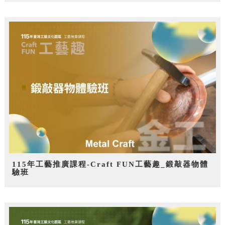
115年工藝推廣課程-Craft FUN工藝趣_鍛敲器物體
驗班