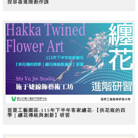
捏容器進階創作課
苗栗工藝園區-115年下半年客家纏花-【供花箱的四
季｜纏花傳統與創新】研習