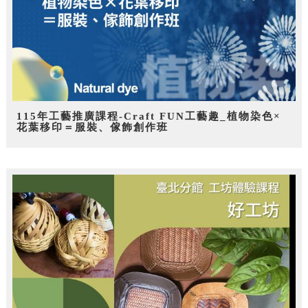
115年工藝推廣課程-Craft FUN工藝趣_植物染色×
花葉移印＝服裝、傢飾創作班