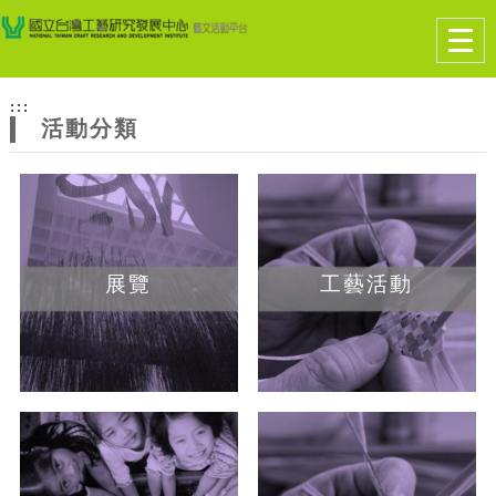
跳到主要內容
網站導覽
Togg
navig
網
:::
站
活動分類
主
題
展覽
工藝活動