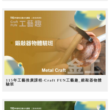
115年工藝推廣課程-Craft FUN工藝趣_鍛敲器物體
驗班