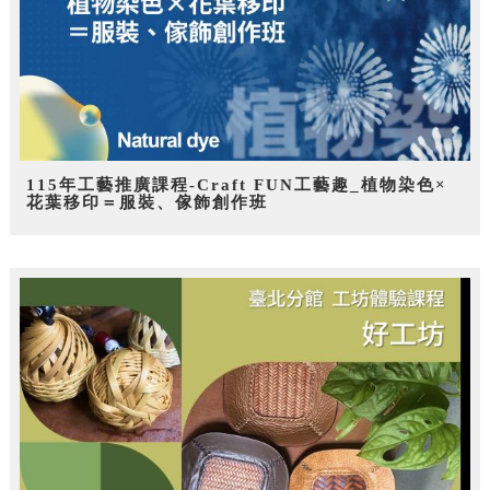
115年工藝推廣課程-Craft FUN工藝趣_植物染色×
花葉移印＝服裝、傢飾創作班