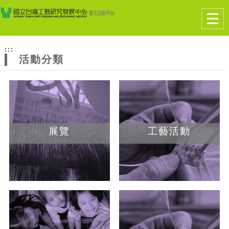
跳到主要內容
網站導覽
Togg
navig
網
:::
站
活動分類
主
題
展覽
工藝活動