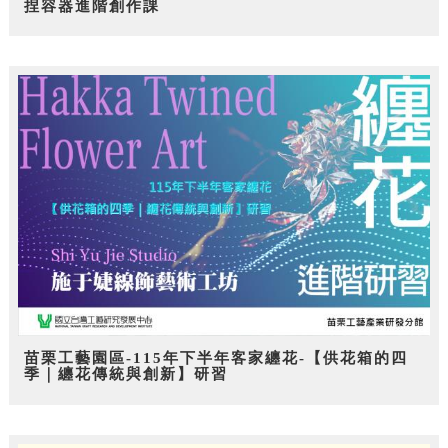
捏容器進階創作課
苗栗工藝園區-115年下半年客家纏花-【供花箱的四
季｜纏花傳統與創新】研習