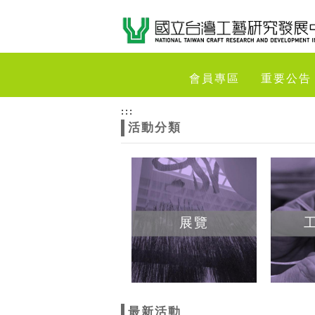
跳到主要內容
網站導覽
網
會員專區
重要公告
站
:::
活動分類
主
題
展覽
最新活動