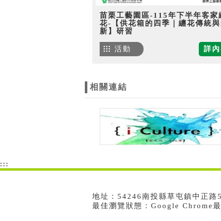
苗栗工藝園區-115年下半年客家
花-【供花箱的四季｜纏花傳統與
新】研習
活動
詳內
相關連結
:::
地址：54246南投縣草屯鎮中正路573號
最佳瀏覽狀態：Google Chrom