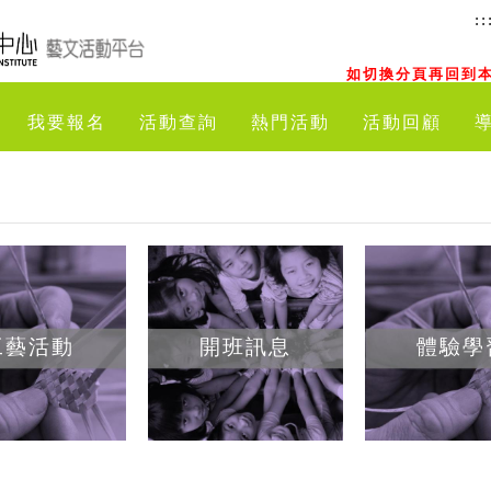
::
如切換分頁再回到本
我要報名
活動查詢
熱門活動
活動回顧
工藝活動
開班訊息
體驗學