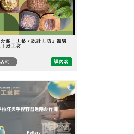
北分館「工藝ｘ設計工坊」體驗
程｜好工坊
活動
詳內容