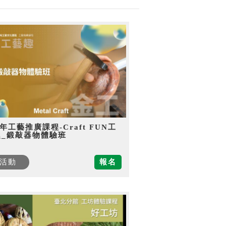
5年工藝推廣課程-Craft FUN工
趣_鍛敲器物體驗班
活動
報名