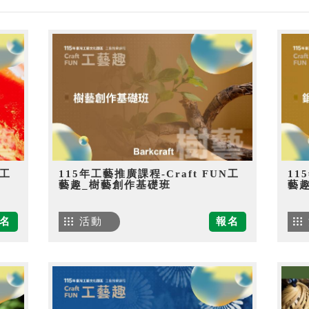
N工
115年工藝推廣課程-Craft FUN工
11
藝趣_樹藝創作基礎班
藝
名
活動
報名