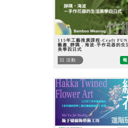
115年工藝推廣課程-Craft FU
藝趣_靜隅．海波-手作花器的生
美學四日式
活動
報