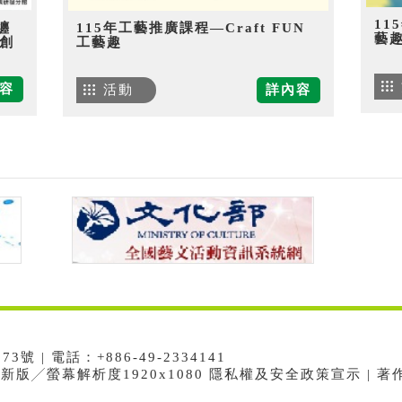
11
纏
115年工藝推廣課程—Craft FUN
藝
創
工藝趣
容
活動
詳內容
 | 電話：+886-49-2334141
e最新版╱螢幕解析度1920x1080 隱私權及安全政策宣示 | 