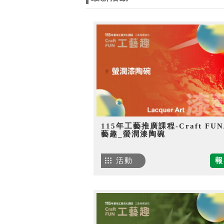
115年工藝推廣課程-Craft FU
藝趣_螢潤漆陶碗
活動
報