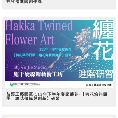
捏容器進階創作課
苗栗工藝園區-115年下半年客家纏花-【供花箱的四
季｜纏花傳統與創新】研習