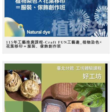
115年工藝推廣課程-Craft FUN工藝趣_植物染色×
花葉移印＝服裝、傢飾創作班