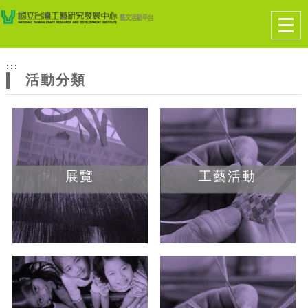
跳到主要內容
網站導覽
Togg
navig
網
:::
站
活動分類
主
題
展覽
工藝活動