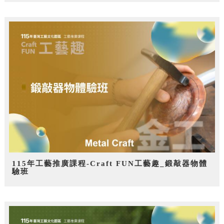
115年工藝推廣課程-Craft FUN工藝趣_鍛敲器物體
驗班